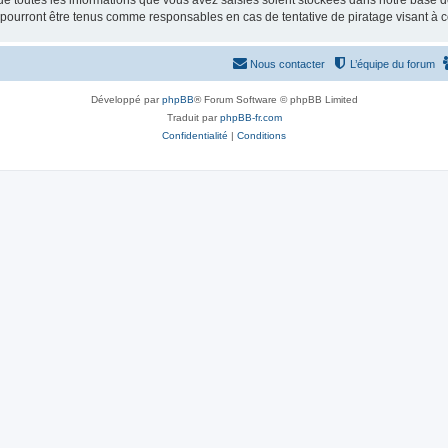
e toutes les informations que vous avez saisies soient stockées dans notre base d
e pourront être tenus comme responsables en cas de tentative de piratage visant à
Nous contacter
L’équipe du forum
Développé par
phpBB
® Forum Software © phpBB Limited
Traduit par
phpBB-fr.com
Confidentialité
|
Conditions