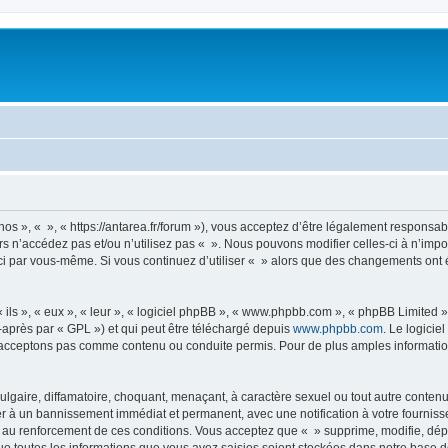
nos », « », « https://antarea.fr/forum »), vous acceptez d’être légalement responsa
rs n’accédez pas et/ou n’utilisez pas « ». Nous pouvons modifier celles-ci à n’im
es-ci par vous-même. Si vous continuez d’utiliser « » alors que des changements on
ls », « eux », « leur », « logiciel phpBB », « www.phpbb.com », « phpBB Limited »,
-après par « GPL ») et qui peut être téléchargé depuis
www.phpbb.com
. Le logicie
acceptons pas comme contenu ou conduite permis. Pour de plus amples informations
lgaire, diffamatoire, choquant, menaçant, à caractère sexuel ou tout autre contenu 
er à un bannissement immédiat et permanent, avec une notification à votre fourniss
 au renforcement de ces conditions. Vous acceptez que « » supprime, modifie, dépl