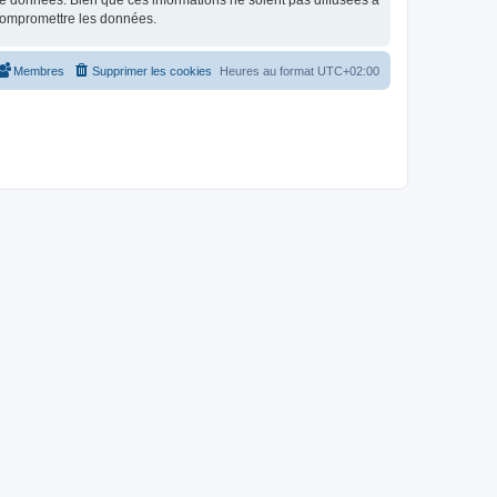
e données. Bien que ces informations ne soient pas diffusées à
 compromettre les données.
Membres
Supprimer les cookies
Heures au format
UTC+02:00