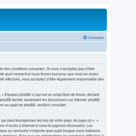
Connexion
ble des conditions suivantes. Si vous n’acceptez pas d’être
porte quel moment et nous ferons tout pour que vous en soyez
t été effectués, vous acceptez d’être légalement responsable des
 « Équipes phpBB ») qui est un script libre de forum, déclaré
l phpBB facilite seulement les discussions sur Internet. phpBB
 au sujet de phpBB, veuillez consulter :
qui peut transgresser les lois de votre pays, du pays où « »
eur d’accès à Internet si nous le jugeons nécessaire. Les
ace ou verrouille n’importe quel sujet lorsque nous estimons