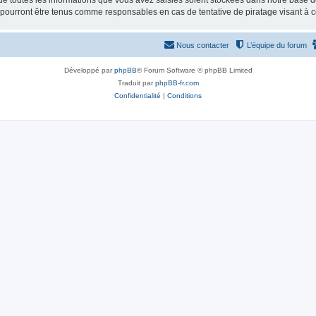
e toutes les informations que vous avez saisies soient stockées dans notre base d
e pourront être tenus comme responsables en cas de tentative de piratage visant à
Nous contacter
L’équipe du forum
Développé par
phpBB
® Forum Software © phpBB Limited
Traduit par
phpBB-fr.com
Confidentialité
|
Conditions