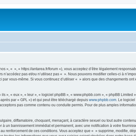
nos », « », « https://antarea.fr/forum »), vous acceptez d’être légalement responsa
rs n’accédez pas et/ou n’utilisez pas « ». Nous pouvons modifier celles-ci à n’im
es-ci par vous-même. Si vous continuez d’utiliser « » alors que des changements on
ls », « eux », « leur », « logiciel phpBB », « www.phpbb.com », « phpBB Limited »,
-après par « GPL ») et qui peut être téléchargé depuis
www.phpbb.com
. Le logicie
acceptons pas comme contenu ou conduite permis. Pour de plus amples informations
lgaire, diffamatoire, choquant, menaçant, à caractère sexuel ou tout autre contenu 
er à un bannissement immédiat et permanent, avec une notification à votre fourniss
 au renforcement de ces conditions. Vous acceptez que « » supprime, modifie, dépl