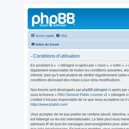
Accès rapide
FAQ
Index du forum
- Conditions d’utilisation
En accédant à « » (désigné ci-après par « nous », « notre », « 
légalement responsable de toutes les conditions suivantes, alo
informé, bien qu’il soit prudent de vérifier régulièrement cell
conditions découlant des mises à jour et/ou modifications.
Nos forums sont développés par phpBB (désigné ci-après par « i
sous la licence «
GNU General Public License v2
» (désigné ci
Limited n’est pas responsable de ce que nous acceptons ou n’
https://www.phpbb.com/
.
Vous acceptez de ne pas publier de contenu abusif, obscène, vu
est hébergé ou les lois internationales. Le faire peut vous men
adresses IP de tous les messages sont enregistrées pour aider