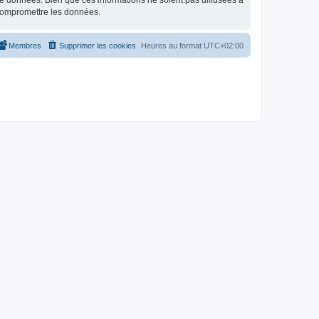
e données. Bien que ces informations ne soient pas diffusées à
 compromettre les données.
Membres
Supprimer les cookies
Heures au format
UTC+02:00