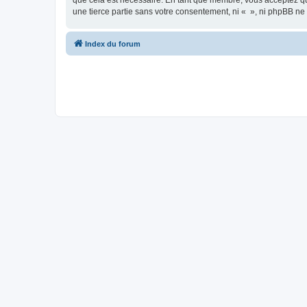
que cela est nécessaire. En tant que membre, vous acceptez qu
une tierce partie sans votre consentement, ni « », ni phpBB n
Index du forum