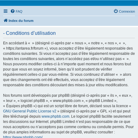
FAQ
Connexion
Index du forum
- Conditions d’utilisation
En accédant à « » (désigné ci-après par « nous », « notre », « nos », « »,
« https://antarea.fr/forum »), vous acceptez d’être légalement responsable des
conditions suivantes. Si vous n’acceptez pas d’être légalement responsable de
toutes les conditions suivantes, alors n’accédez pas et/ou n’utilisez pas « ».
Nous pouvons modifier celles-ci à n’importe quel moment et nous ferons tout
pour que vous en soyez informé, bien qu’il soit prudent de vérifier
régulièrement celles-ci par vous-même. Si vous continuez d’utiliser « » alors
que des changements ont été effectués, vous acceptez d’être légalement
responsable des conditions découlant des mises à jour et/ou modifications.
Nos forums sont développés par phpBB (désigné ci-après par « ils », « eux »,
« leur », « logiciel phpBB », « www.phpbb.com », « phpBB Limited »,
« Équipes phpBB ») qui est un script libre de forum, déclaré sous la licence «
GNU General Public License v2
» (désigné ci-après par « GPL ») et qui peut
être téléchargé depuis
www.phpbb.com
. Le logiciel phpBB facilite seulement
les discussions sur Internet. phpBB Limited n’est pas responsable de ce que
nous acceptons ou n’acceptons pas comme contenu ou conduite permis. Pour
de plus amples informations au sujet de phpBB, veuillez consulter :
https://www.phpbb.com/
.