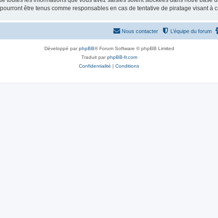
e toutes les informations que vous avez saisies soient stockées dans notre base d
e pourront être tenus comme responsables en cas de tentative de piratage visant à
Nous contacter
L’équipe du forum
Développé par
phpBB
® Forum Software © phpBB Limited
Traduit par
phpBB-fr.com
Confidentialité
|
Conditions