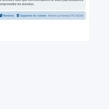
e données. Bien que ces informations ne soient pas diffusées à
 compromettre les données.
Membres
Supprimer les cookies
Heures au format
UTC+02:00