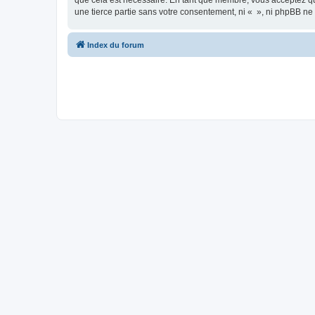
que cela est nécessaire. En tant que membre, vous acceptez qu
une tierce partie sans votre consentement, ni « », ni phpBB n
Index du forum