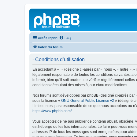
Accès rapide
FAQ
Index du forum
- Conditions d’utilisation
En accédant à « » (désigné ci-après par « nous », « notre », « 
légalement responsable de toutes les conditions suivantes, alo
informé, bien qu’il soit prudent de vérifier régulièrement cell
conditions découlant des mises à jour et/ou modifications.
Nos forums sont développés par phpBB (désigné ci-après par « i
sous la licence «
GNU General Public License v2
» (désigné ci
Limited n’est pas responsable de ce que nous acceptons ou n’
https://www.phpbb.com/
.
Vous acceptez de ne pas publier de contenu abusif, obscène, vu
est hébergé ou les lois internationales. Le faire peut vous men
adresses IP de tous les messages sont enregistrées pour aider