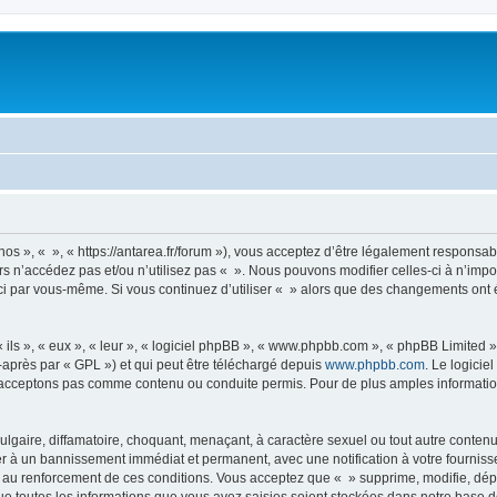
nos », « », « https://antarea.fr/forum »), vous acceptez d’être légalement responsa
rs n’accédez pas et/ou n’utilisez pas « ». Nous pouvons modifier celles-ci à n’im
es-ci par vous-même. Si vous continuez d’utiliser « » alors que des changements on
ls », « eux », « leur », « logiciel phpBB », « www.phpbb.com », « phpBB Limited »,
-après par « GPL ») et qui peut être téléchargé depuis
www.phpbb.com
. Le logicie
acceptons pas comme contenu ou conduite permis. Pour de plus amples informations
lgaire, diffamatoire, choquant, menaçant, à caractère sexuel ou tout autre contenu 
er à un bannissement immédiat et permanent, avec une notification à votre fourniss
 au renforcement de ces conditions. Vous acceptez que « » supprime, modifie, dépl