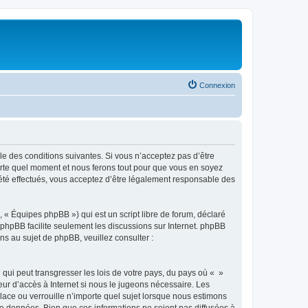
Connexion
ble des conditions suivantes. Si vous n’acceptez pas d’être
porte quel moment et nous ferons tout pour que vous en soyez
t été effectués, vous acceptez d’être légalement responsable des
 « Équipes phpBB ») qui est un script libre de forum, déclaré
l phpBB facilite seulement les discussions sur Internet. phpBB
 au sujet de phpBB, veuillez consulter :
qui peut transgresser les lois de votre pays, du pays où « »
eur d’accès à Internet si nous le jugeons nécessaire. Les
ace ou verrouille n’importe quel sujet lorsque nous estimons