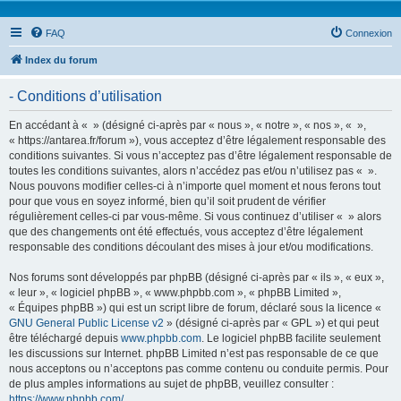
FAQ
Connexion
Index du forum
- Conditions d’utilisation
En accédant à « » (désigné ci-après par « nous », « notre », « nos », « »,
« https://antarea.fr/forum »), vous acceptez d’être légalement responsable des
conditions suivantes. Si vous n’acceptez pas d’être légalement responsable de
toutes les conditions suivantes, alors n’accédez pas et/ou n’utilisez pas « ».
Nous pouvons modifier celles-ci à n’importe quel moment et nous ferons tout
pour que vous en soyez informé, bien qu’il soit prudent de vérifier
régulièrement celles-ci par vous-même. Si vous continuez d’utiliser « » alors
que des changements ont été effectués, vous acceptez d’être légalement
responsable des conditions découlant des mises à jour et/ou modifications.
Nos forums sont développés par phpBB (désigné ci-après par « ils », « eux »,
« leur », « logiciel phpBB », « www.phpbb.com », « phpBB Limited »,
« Équipes phpBB ») qui est un script libre de forum, déclaré sous la licence «
GNU General Public License v2
» (désigné ci-après par « GPL ») et qui peut
être téléchargé depuis
www.phpbb.com
. Le logiciel phpBB facilite seulement
les discussions sur Internet. phpBB Limited n’est pas responsable de ce que
nous acceptons ou n’acceptons pas comme contenu ou conduite permis. Pour
de plus amples informations au sujet de phpBB, veuillez consulter :
https://www.phpbb.com/
.