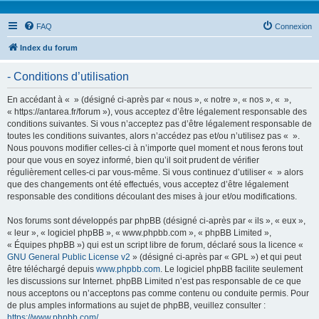
FAQ
Connexion
Index du forum
- Conditions d’utilisation
En accédant à « » (désigné ci-après par « nous », « notre », « nos », « »,
« https://antarea.fr/forum »), vous acceptez d’être légalement responsable des
conditions suivantes. Si vous n’acceptez pas d’être légalement responsable de
toutes les conditions suivantes, alors n’accédez pas et/ou n’utilisez pas « ».
Nous pouvons modifier celles-ci à n’importe quel moment et nous ferons tout
pour que vous en soyez informé, bien qu’il soit prudent de vérifier
régulièrement celles-ci par vous-même. Si vous continuez d’utiliser « » alors
que des changements ont été effectués, vous acceptez d’être légalement
responsable des conditions découlant des mises à jour et/ou modifications.
Nos forums sont développés par phpBB (désigné ci-après par « ils », « eux »,
« leur », « logiciel phpBB », « www.phpbb.com », « phpBB Limited »,
« Équipes phpBB ») qui est un script libre de forum, déclaré sous la licence «
GNU General Public License v2
» (désigné ci-après par « GPL ») et qui peut
être téléchargé depuis
www.phpbb.com
. Le logiciel phpBB facilite seulement
les discussions sur Internet. phpBB Limited n’est pas responsable de ce que
nous acceptons ou n’acceptons pas comme contenu ou conduite permis. Pour
de plus amples informations au sujet de phpBB, veuillez consulter :
https://www.phpbb.com/
.