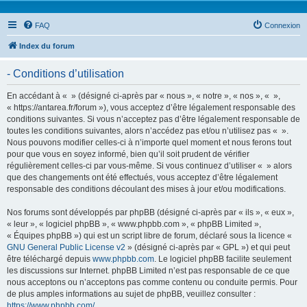
FAQ
Connexion
Index du forum
- Conditions d’utilisation
En accédant à « » (désigné ci-après par « nous », « notre », « nos », « »,
« https://antarea.fr/forum »), vous acceptez d’être légalement responsable des
conditions suivantes. Si vous n’acceptez pas d’être légalement responsable de
toutes les conditions suivantes, alors n’accédez pas et/ou n’utilisez pas « ».
Nous pouvons modifier celles-ci à n’importe quel moment et nous ferons tout
pour que vous en soyez informé, bien qu’il soit prudent de vérifier
régulièrement celles-ci par vous-même. Si vous continuez d’utiliser « » alors
que des changements ont été effectués, vous acceptez d’être légalement
responsable des conditions découlant des mises à jour et/ou modifications.
Nos forums sont développés par phpBB (désigné ci-après par « ils », « eux »,
« leur », « logiciel phpBB », « www.phpbb.com », « phpBB Limited »,
« Équipes phpBB ») qui est un script libre de forum, déclaré sous la licence «
GNU General Public License v2
» (désigné ci-après par « GPL ») et qui peut
être téléchargé depuis
www.phpbb.com
. Le logiciel phpBB facilite seulement
les discussions sur Internet. phpBB Limited n’est pas responsable de ce que
nous acceptons ou n’acceptons pas comme contenu ou conduite permis. Pour
de plus amples informations au sujet de phpBB, veuillez consulter :
https://www.phpbb.com/
.