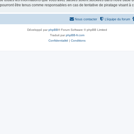
e toutes les informations que vous avez saisies soient stockées dans notre base d
e pourront être tenus comme responsables en cas de tentative de piratage visant à
Nous contacter
L’équipe du forum
Développé par
phpBB
® Forum Software © phpBB Limited
Traduit par
phpBB-fr.com
Confidentialité
|
Conditions