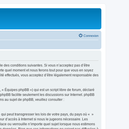
Connexion
ble des conditions suivantes. Si vous n’acceptez pas d’être
porte quel moment et nous ferons tout pour que vous en soyez
t été effectués, vous acceptez d’être légalement responsable des
 « Équipes phpBB ») qui est un script libre de forum, déclaré
l phpBB facilite seulement les discussions sur Internet. phpBB
 au sujet de phpBB, veuillez consulter :
qui peut transgresser les lois de votre pays, du pays où « »
eur d’accès à Internet si nous le jugeons nécessaire. Les
ace ou verrouille n’importe quel sujet lorsque nous estimons