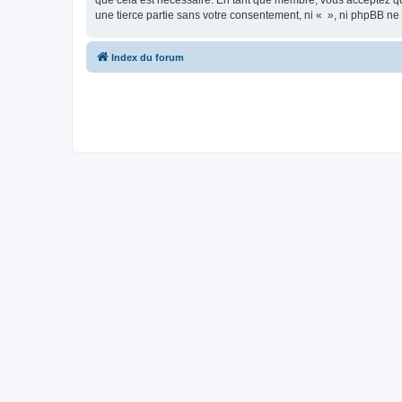
que cela est nécessaire. En tant que membre, vous acceptez qu
une tierce partie sans votre consentement, ni « », ni phpBB n
Index du forum