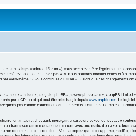
nos », « », « https://antarea.fr/forum »), vous acceptez d’être légalement responsa
rs n’accédez pas et/ou n’utilisez pas « ». Nous pouvons modifier celles-ci à n’im
es-ci par vous-même. Si vous continuez d’utiliser « » alors que des changements on
ls », « eux », « leur », « logiciel phpBB », « www.phpbb.com », « phpBB Limited »,
-après par « GPL ») et qui peut être téléchargé depuis
www.phpbb.com
. Le logicie
acceptons pas comme contenu ou conduite permis. Pour de plus amples informations
lgaire, diffamatoire, choquant, menaçant, à caractère sexuel ou tout autre contenu 
er à un bannissement immédiat et permanent, avec une notification à votre fourniss
 au renforcement de ces conditions. Vous acceptez que « » supprime, modifie, dépl