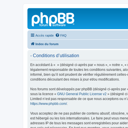
Accès rapide
FAQ
Index du forum
- Conditions d’utilisation
En accédant à « » (désigné ci-après par « nous », « notre », « 
légalement responsable de toutes les conditions suivantes, alo
informé, bien qu’il soit prudent de vérifier régulièrement cell
conditions découlant des mises à jour et/ou modifications.
Nos forums sont développés par phpBB (désigné ci-après par « i
sous la licence «
GNU General Public License v2
» (désigné ci
Limited n’est pas responsable de ce que nous acceptons ou n’
https://www.phpbb.com/
.
Vous acceptez de ne pas publier de contenu abusif, obscène, vu
est hébergé ou les lois internationales. Le faire peut vous men
adresses IP de tous les messages sont enregistrées pour aider