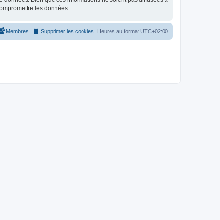
e données. Bien que ces informations ne soient pas diffusées à
 compromettre les données.
Membres
Supprimer les cookies
Heures au format
UTC+02:00