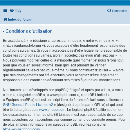
FAQ
Connexion
Index du forum
- Conditions d’utilisation
En accédant à « » (désigné ci-après par « nous », « notre », « nos », « »,
« https://antarea.fr/forum »), vous acceptez d’être légalement responsable des
conditions suivantes. Si vous n’acceptez pas d’être légalement responsable de
toutes les conditions suivantes, alors n’accédez pas et/ou n’utilisez pas « ».
Nous pouvons modifier celles-ci à n’importe quel moment et nous ferons tout
pour que vous en soyez informé, bien qu’il soit prudent de vérifier
régulièrement celles-ci par vous-même. Si vous continuez d’utiliser « » alors
que des changements ont été effectués, vous acceptez d’être légalement
responsable des conditions découlant des mises à jour et/ou modifications.
Nos forums sont développés par phpBB (désigné ci-après par « ils », « eux »,
« leur », « logiciel phpBB », « www.phpbb.com », « phpBB Limited »,
« Équipes phpBB ») qui est un script libre de forum, déclaré sous la licence «
GNU General Public License v2
» (désigné ci-après par « GPL ») et qui peut
être téléchargé depuis
www.phpbb.com
. Le logiciel phpBB facilite seulement
les discussions sur Internet. phpBB Limited n’est pas responsable de ce que
nous acceptons ou n’acceptons pas comme contenu ou conduite permis. Pour
de plus amples informations au sujet de phpBB, veuillez consulter :
https://www.phpbb.com/
.