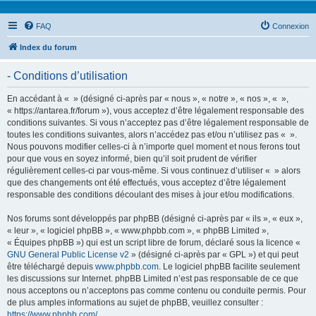
FAQ
Connexion
Index du forum
- Conditions d’utilisation
En accédant à « » (désigné ci-après par « nous », « notre », « nos », « »,
« https://antarea.fr/forum »), vous acceptez d’être légalement responsable des
conditions suivantes. Si vous n’acceptez pas d’être légalement responsable de
toutes les conditions suivantes, alors n’accédez pas et/ou n’utilisez pas « ».
Nous pouvons modifier celles-ci à n’importe quel moment et nous ferons tout
pour que vous en soyez informé, bien qu’il soit prudent de vérifier
régulièrement celles-ci par vous-même. Si vous continuez d’utiliser « » alors
que des changements ont été effectués, vous acceptez d’être légalement
responsable des conditions découlant des mises à jour et/ou modifications.
Nos forums sont développés par phpBB (désigné ci-après par « ils », « eux »,
« leur », « logiciel phpBB », « www.phpbb.com », « phpBB Limited »,
« Équipes phpBB ») qui est un script libre de forum, déclaré sous la licence «
GNU General Public License v2
» (désigné ci-après par « GPL ») et qui peut
être téléchargé depuis
www.phpbb.com
. Le logiciel phpBB facilite seulement
les discussions sur Internet. phpBB Limited n’est pas responsable de ce que
nous acceptons ou n’acceptons pas comme contenu ou conduite permis. Pour
de plus amples informations au sujet de phpBB, veuillez consulter :
https://www.phpbb.com/
.