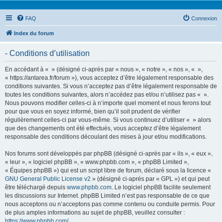
FAQ
Connexion
Index du forum
- Conditions d’utilisation
En accédant à « » (désigné ci-après par « nous », « notre », « nos », « »,
« https://antarea.fr/forum »), vous acceptez d’être légalement responsable des
conditions suivantes. Si vous n’acceptez pas d’être légalement responsable de
toutes les conditions suivantes, alors n’accédez pas et/ou n’utilisez pas « ».
Nous pouvons modifier celles-ci à n’importe quel moment et nous ferons tout
pour que vous en soyez informé, bien qu’il soit prudent de vérifier
régulièrement celles-ci par vous-même. Si vous continuez d’utiliser « » alors
que des changements ont été effectués, vous acceptez d’être légalement
responsable des conditions découlant des mises à jour et/ou modifications.
Nos forums sont développés par phpBB (désigné ci-après par « ils », « eux »,
« leur », « logiciel phpBB », « www.phpbb.com », « phpBB Limited »,
« Équipes phpBB ») qui est un script libre de forum, déclaré sous la licence «
GNU General Public License v2
» (désigné ci-après par « GPL ») et qui peut
être téléchargé depuis
www.phpbb.com
. Le logiciel phpBB facilite seulement
les discussions sur Internet. phpBB Limited n’est pas responsable de ce que
nous acceptons ou n’acceptons pas comme contenu ou conduite permis. Pour
de plus amples informations au sujet de phpBB, veuillez consulter :
https://www.phpbb.com/
.