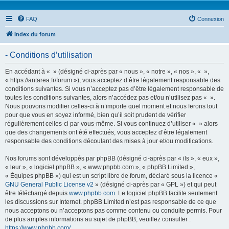
FAQ
Connexion
Index du forum
- Conditions d’utilisation
En accédant à « » (désigné ci-après par « nous », « notre », « nos », « »,
« https://antarea.fr/forum »), vous acceptez d’être légalement responsable des
conditions suivantes. Si vous n’acceptez pas d’être légalement responsable de
toutes les conditions suivantes, alors n’accédez pas et/ou n’utilisez pas « ».
Nous pouvons modifier celles-ci à n’importe quel moment et nous ferons tout
pour que vous en soyez informé, bien qu’il soit prudent de vérifier
régulièrement celles-ci par vous-même. Si vous continuez d’utiliser « » alors
que des changements ont été effectués, vous acceptez d’être légalement
responsable des conditions découlant des mises à jour et/ou modifications.
Nos forums sont développés par phpBB (désigné ci-après par « ils », « eux »,
« leur », « logiciel phpBB », « www.phpbb.com », « phpBB Limited »,
« Équipes phpBB ») qui est un script libre de forum, déclaré sous la licence «
GNU General Public License v2
» (désigné ci-après par « GPL ») et qui peut
être téléchargé depuis
www.phpbb.com
. Le logiciel phpBB facilite seulement
les discussions sur Internet. phpBB Limited n’est pas responsable de ce que
nous acceptons ou n’acceptons pas comme contenu ou conduite permis. Pour
de plus amples informations au sujet de phpBB, veuillez consulter :
https://www.phpbb.com/
.