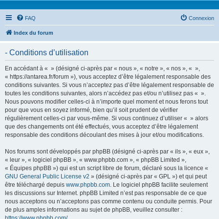
FAQ
Connexion
Index du forum
- Conditions d’utilisation
En accédant à « » (désigné ci-après par « nous », « notre », « nos », « »,
« https://antarea.fr/forum »), vous acceptez d’être légalement responsable des
conditions suivantes. Si vous n’acceptez pas d’être légalement responsable de
toutes les conditions suivantes, alors n’accédez pas et/ou n’utilisez pas « ».
Nous pouvons modifier celles-ci à n’importe quel moment et nous ferons tout
pour que vous en soyez informé, bien qu’il soit prudent de vérifier
régulièrement celles-ci par vous-même. Si vous continuez d’utiliser « » alors
que des changements ont été effectués, vous acceptez d’être légalement
responsable des conditions découlant des mises à jour et/ou modifications.
Nos forums sont développés par phpBB (désigné ci-après par « ils », « eux »,
« leur », « logiciel phpBB », « www.phpbb.com », « phpBB Limited »,
« Équipes phpBB ») qui est un script libre de forum, déclaré sous la licence «
GNU General Public License v2
» (désigné ci-après par « GPL ») et qui peut
être téléchargé depuis
www.phpbb.com
. Le logiciel phpBB facilite seulement
les discussions sur Internet. phpBB Limited n’est pas responsable de ce que
nous acceptons ou n’acceptons pas comme contenu ou conduite permis. Pour
de plus amples informations au sujet de phpBB, veuillez consulter :
https://www.phpbb.com/
.