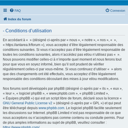
FAQ
Connexion
Index du forum
- Conditions d’utilisation
En accédant à « » (désigné ci-après par « nous », « notre », « nos », « »,
« https://antarea.fr/forum »), vous acceptez d’être légalement responsable des
conditions suivantes. Si vous n’acceptez pas d’être légalement responsable de
toutes les conditions suivantes, alors n’accédez pas et/ou n’utilisez pas « ».
Nous pouvons modifier celles-ci à n’importe quel moment et nous ferons tout
pour que vous en soyez informé, bien qu’il soit prudent de vérifier
régulièrement celles-ci par vous-même. Si vous continuez d’utiliser « » alors
que des changements ont été effectués, vous acceptez d’être légalement
responsable des conditions découlant des mises à jour et/ou modifications.
Nos forums sont développés par phpBB (désigné ci-après par « ils », « eux »,
« leur », « logiciel phpBB », « www.phpbb.com », « phpBB Limited »,
« Équipes phpBB ») qui est un script libre de forum, déclaré sous la licence «
GNU General Public License v2
» (désigné ci-après par « GPL ») et qui peut
être téléchargé depuis
www.phpbb.com
. Le logiciel phpBB facilite seulement
les discussions sur Internet. phpBB Limited n’est pas responsable de ce que
nous acceptons ou n’acceptons pas comme contenu ou conduite permis. Pour
de plus amples informations au sujet de phpBB, veuillez consulter :
https://www.phpbb.com/
.