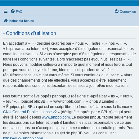
FAQ
Connexion
Index du forum
- Conditions d’utilisation
En accédant à « » (désigné ci-après par « nous », « notre », « nos », « »,
« https://antarea.fr/forum »), vous acceptez d’être légalement responsable des
conditions suivantes. Si vous n’acceptez pas d’être légalement responsable de
toutes les conditions suivantes, alors n’accédez pas et/ou n’utilisez pas « ».
Nous pouvons modifier celles-ci à n’importe quel moment et nous ferons tout
pour que vous en soyez informé, bien qu’il soit prudent de vérifier
régulièrement celles-ci par vous-même. Si vous continuez d’utiliser « » alors
que des changements ont été effectués, vous acceptez d’être légalement
responsable des conditions découlant des mises à jour et/ou modifications.
Nos forums sont développés par phpBB (désigné ci-après par « ils », « eux »,
« leur », « logiciel phpBB », « www.phpbb.com », « phpBB Limited »,
« Équipes phpBB ») qui est un script libre de forum, déclaré sous la licence «
GNU General Public License v2
» (désigné ci-après par « GPL ») et qui peut
être téléchargé depuis
www.phpbb.com
. Le logiciel phpBB facilite seulement
les discussions sur Internet. phpBB Limited n’est pas responsable de ce que
nous acceptons ou n’acceptons pas comme contenu ou conduite permis. Pour
de plus amples informations au sujet de phpBB, veuillez consulter :
https://www.phpbb.com/
.