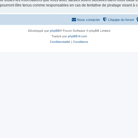
e toutes les informations que vous avez saisies soient stockées dans notre base d
e pourront être tenus comme responsables en cas de tentative de piratage visant à
Nous contacter
L’équipe du forum
Développé par
phpBB
® Forum Software © phpBB Limited
Traduit par
phpBB-fr.com
Confidentialité
|
Conditions