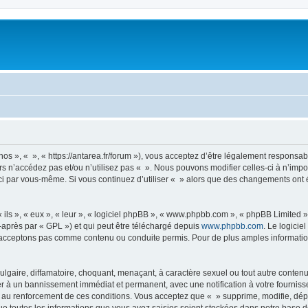
nos », « », « https://antarea.fr/forum »), vous acceptez d’être légalement responsa
rs n’accédez pas et/ou n’utilisez pas « ». Nous pouvons modifier celles-ci à n’im
es-ci par vous-même. Si vous continuez d’utiliser « » alors que des changements on
ls », « eux », « leur », « logiciel phpBB », « www.phpbb.com », « phpBB Limited »,
-après par « GPL ») et qui peut être téléchargé depuis
www.phpbb.com
. Le logicie
acceptons pas comme contenu ou conduite permis. Pour de plus amples informations
lgaire, diffamatoire, choquant, menaçant, à caractère sexuel ou tout autre contenu 
er à un bannissement immédiat et permanent, avec une notification à votre fourniss
 au renforcement de ces conditions. Vous acceptez que « » supprime, modifie, dépl