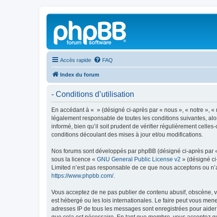
Accès rapide
FAQ
Index du forum
- Conditions d’utilisation
En accédant à « » (désigné ci-après par « nous », « notre », « 
légalement responsable de toutes les conditions suivantes, alo
informé, bien qu’il soit prudent de vérifier régulièrement cell
conditions découlant des mises à jour et/ou modifications.
Nos forums sont développés par phpBB (désigné ci-après par « i
sous la licence «
GNU General Public License v2
» (désigné ci
Limited n’est pas responsable de ce que nous acceptons ou n’
https://www.phpbb.com/
.
Vous acceptez de ne pas publier de contenu abusif, obscène, vu
est hébergé ou les lois internationales. Le faire peut vous men
adresses IP de tous les messages sont enregistrées pour aider