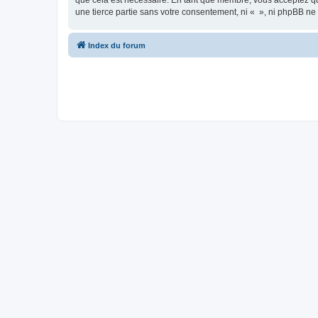
que cela est nécessaire. En tant que membre, vous acceptez qu
une tierce partie sans votre consentement, ni « », ni phpBB n
Index du forum