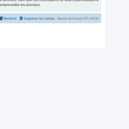
e données. Bien que ces informations ne soient pas diffusées à
 compromettre les données.
Membres
Supprimer les cookies
Heures au format
UTC+02:00