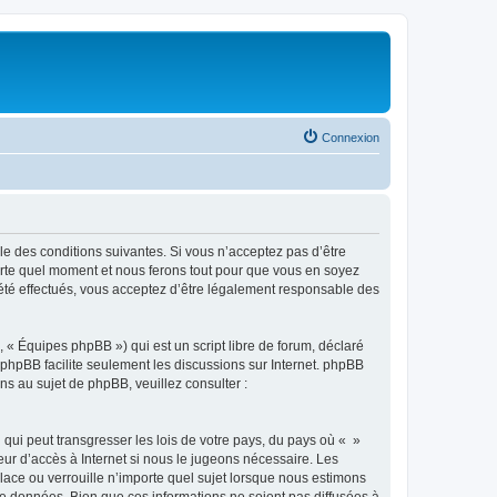
Connexion
ble des conditions suivantes. Si vous n’acceptez pas d’être
porte quel moment et nous ferons tout pour que vous en soyez
t été effectués, vous acceptez d’être légalement responsable des
 « Équipes phpBB ») qui est un script libre de forum, déclaré
l phpBB facilite seulement les discussions sur Internet. phpBB
 au sujet de phpBB, veuillez consulter :
qui peut transgresser les lois de votre pays, du pays où « »
eur d’accès à Internet si nous le jugeons nécessaire. Les
ace ou verrouille n’importe quel sujet lorsque nous estimons