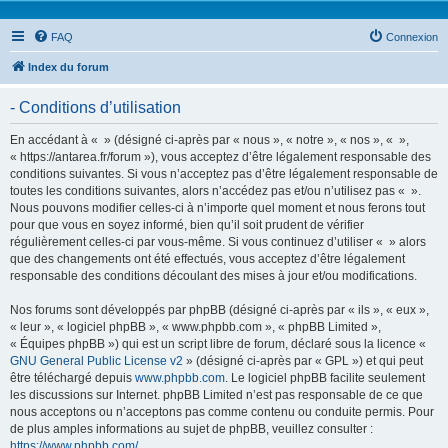
FAQ
Connexion
Index du forum
- Conditions d’utilisation
En accédant à « » (désigné ci-après par « nous », « notre », « nos », « »,
« https://antarea.fr/forum »), vous acceptez d’être légalement responsable des
conditions suivantes. Si vous n’acceptez pas d’être légalement responsable de
toutes les conditions suivantes, alors n’accédez pas et/ou n’utilisez pas « ».
Nous pouvons modifier celles-ci à n’importe quel moment et nous ferons tout
pour que vous en soyez informé, bien qu’il soit prudent de vérifier
régulièrement celles-ci par vous-même. Si vous continuez d’utiliser « » alors
que des changements ont été effectués, vous acceptez d’être légalement
responsable des conditions découlant des mises à jour et/ou modifications.
Nos forums sont développés par phpBB (désigné ci-après par « ils », « eux »,
« leur », « logiciel phpBB », « www.phpbb.com », « phpBB Limited »,
« Équipes phpBB ») qui est un script libre de forum, déclaré sous la licence «
GNU General Public License v2
» (désigné ci-après par « GPL ») et qui peut
être téléchargé depuis
www.phpbb.com
. Le logiciel phpBB facilite seulement
les discussions sur Internet. phpBB Limited n’est pas responsable de ce que
nous acceptons ou n’acceptons pas comme contenu ou conduite permis. Pour
de plus amples informations au sujet de phpBB, veuillez consulter :
https://www.phpbb.com/
.