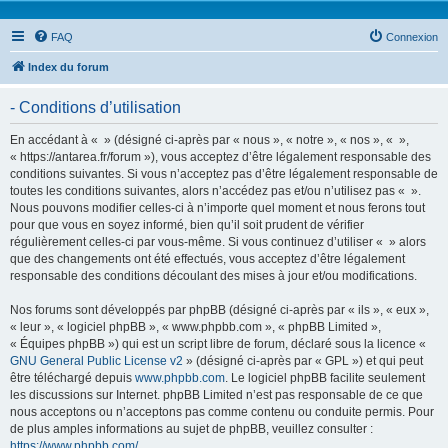
FAQ
Connexion
Index du forum
- Conditions d’utilisation
En accédant à « » (désigné ci-après par « nous », « notre », « nos », « »,
« https://antarea.fr/forum »), vous acceptez d’être légalement responsable des
conditions suivantes. Si vous n’acceptez pas d’être légalement responsable de
toutes les conditions suivantes, alors n’accédez pas et/ou n’utilisez pas « ».
Nous pouvons modifier celles-ci à n’importe quel moment et nous ferons tout
pour que vous en soyez informé, bien qu’il soit prudent de vérifier
régulièrement celles-ci par vous-même. Si vous continuez d’utiliser « » alors
que des changements ont été effectués, vous acceptez d’être légalement
responsable des conditions découlant des mises à jour et/ou modifications.
Nos forums sont développés par phpBB (désigné ci-après par « ils », « eux »,
« leur », « logiciel phpBB », « www.phpbb.com », « phpBB Limited »,
« Équipes phpBB ») qui est un script libre de forum, déclaré sous la licence «
GNU General Public License v2
» (désigné ci-après par « GPL ») et qui peut
être téléchargé depuis
www.phpbb.com
. Le logiciel phpBB facilite seulement
les discussions sur Internet. phpBB Limited n’est pas responsable de ce que
nous acceptons ou n’acceptons pas comme contenu ou conduite permis. Pour
de plus amples informations au sujet de phpBB, veuillez consulter :
https://www.phpbb.com/
.