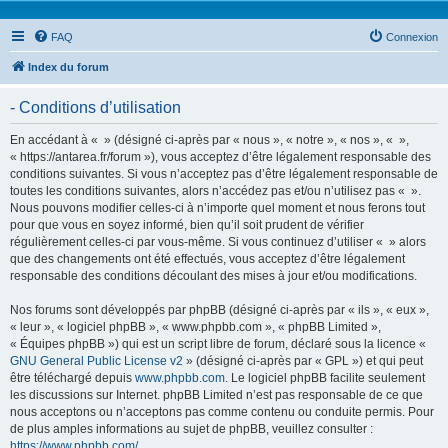
FAQ
Connexion
Index du forum
- Conditions d’utilisation
En accédant à « » (désigné ci-après par « nous », « notre », « nos », « »,
« https://antarea.fr/forum »), vous acceptez d’être légalement responsable des
conditions suivantes. Si vous n’acceptez pas d’être légalement responsable de
toutes les conditions suivantes, alors n’accédez pas et/ou n’utilisez pas « ».
Nous pouvons modifier celles-ci à n’importe quel moment et nous ferons tout
pour que vous en soyez informé, bien qu’il soit prudent de vérifier
régulièrement celles-ci par vous-même. Si vous continuez d’utiliser « » alors
que des changements ont été effectués, vous acceptez d’être légalement
responsable des conditions découlant des mises à jour et/ou modifications.
Nos forums sont développés par phpBB (désigné ci-après par « ils », « eux »,
« leur », « logiciel phpBB », « www.phpbb.com », « phpBB Limited »,
« Équipes phpBB ») qui est un script libre de forum, déclaré sous la licence «
GNU General Public License v2
» (désigné ci-après par « GPL ») et qui peut
être téléchargé depuis
www.phpbb.com
. Le logiciel phpBB facilite seulement
les discussions sur Internet. phpBB Limited n’est pas responsable de ce que
nous acceptons ou n’acceptons pas comme contenu ou conduite permis. Pour
de plus amples informations au sujet de phpBB, veuillez consulter :
https://www.phpbb.com/
.