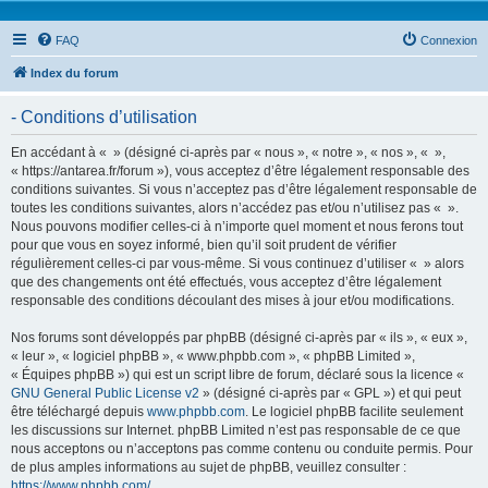
FAQ
Connexion
Index du forum
- Conditions d’utilisation
En accédant à « » (désigné ci-après par « nous », « notre », « nos », « »,
« https://antarea.fr/forum »), vous acceptez d’être légalement responsable des
conditions suivantes. Si vous n’acceptez pas d’être légalement responsable de
toutes les conditions suivantes, alors n’accédez pas et/ou n’utilisez pas « ».
Nous pouvons modifier celles-ci à n’importe quel moment et nous ferons tout
pour que vous en soyez informé, bien qu’il soit prudent de vérifier
régulièrement celles-ci par vous-même. Si vous continuez d’utiliser « » alors
que des changements ont été effectués, vous acceptez d’être légalement
responsable des conditions découlant des mises à jour et/ou modifications.
Nos forums sont développés par phpBB (désigné ci-après par « ils », « eux »,
« leur », « logiciel phpBB », « www.phpbb.com », « phpBB Limited »,
« Équipes phpBB ») qui est un script libre de forum, déclaré sous la licence «
GNU General Public License v2
» (désigné ci-après par « GPL ») et qui peut
être téléchargé depuis
www.phpbb.com
. Le logiciel phpBB facilite seulement
les discussions sur Internet. phpBB Limited n’est pas responsable de ce que
nous acceptons ou n’acceptons pas comme contenu ou conduite permis. Pour
de plus amples informations au sujet de phpBB, veuillez consulter :
https://www.phpbb.com/
.