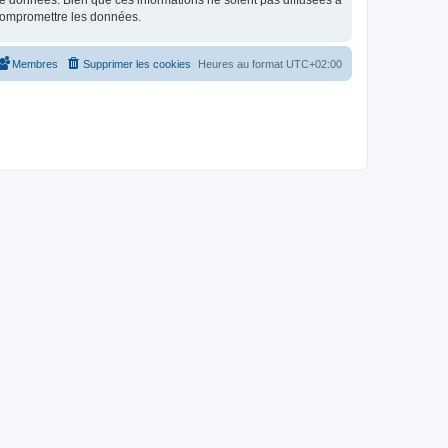
e données. Bien que ces informations ne soient pas diffusées à
 compromettre les données.
Membres
Supprimer les cookies
Heures au format
UTC+02:00