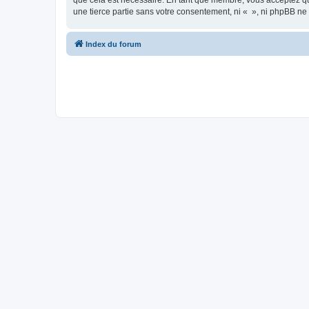
que cela est nécessaire. En tant que membre, vous acceptez qu
une tierce partie sans votre consentement, ni « », ni phpBB n
Index du forum