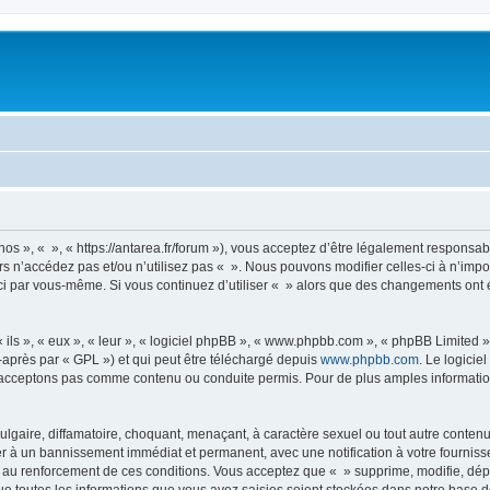
nos », « », « https://antarea.fr/forum »), vous acceptez d’être légalement responsa
rs n’accédez pas et/ou n’utilisez pas « ». Nous pouvons modifier celles-ci à n’im
es-ci par vous-même. Si vous continuez d’utiliser « » alors que des changements on
ls », « eux », « leur », « logiciel phpBB », « www.phpbb.com », « phpBB Limited »,
-après par « GPL ») et qui peut être téléchargé depuis
www.phpbb.com
. Le logicie
acceptons pas comme contenu ou conduite permis. Pour de plus amples informations
lgaire, diffamatoire, choquant, menaçant, à caractère sexuel ou tout autre contenu 
er à un bannissement immédiat et permanent, avec une notification à votre fourniss
 au renforcement de ces conditions. Vous acceptez que « » supprime, modifie, dépl