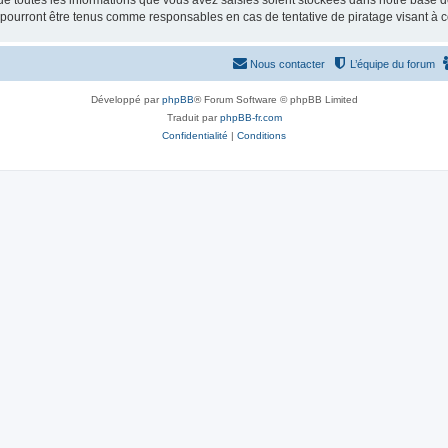
e toutes les informations que vous avez saisies soient stockées dans notre base d
e pourront être tenus comme responsables en cas de tentative de piratage visant à
Nous contacter
L’équipe du forum
Développé par
phpBB
® Forum Software © phpBB Limited
Traduit par
phpBB-fr.com
Confidentialité
|
Conditions