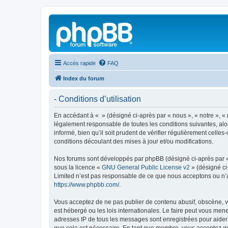
Accès rapide
FAQ
Index du forum
- Conditions d’utilisation
En accédant à « » (désigné ci-après par « nous », « notre », « 
légalement responsable de toutes les conditions suivantes, alo
informé, bien qu’il soit prudent de vérifier régulièrement cell
conditions découlant des mises à jour et/ou modifications.
Nos forums sont développés par phpBB (désigné ci-après par « i
sous la licence «
GNU General Public License v2
» (désigné ci
Limited n’est pas responsable de ce que nous acceptons ou n’
https://www.phpbb.com/
.
Vous acceptez de ne pas publier de contenu abusif, obscène, vu
est hébergé ou les lois internationales. Le faire peut vous men
adresses IP de tous les messages sont enregistrées pour aider