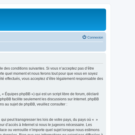
Connexion
ble des conditions suivantes. Si vous n’acceptez pas d’être
porte quel moment et nous ferons tout pour que vous en soyez
t été effectués, vous acceptez d’être légalement responsable des
 « Équipes phpBB ») qui est un script libre de forum, déclaré
l phpBB facilite seulement les discussions sur Internet. phpBB
 au sujet de phpBB, veuillez consulter :
qui peut transgresser les lois de votre pays, du pays où « »
eur d’accès à Internet si nous le jugeons nécessaire. Les
ace ou verrouille n’importe quel sujet lorsque nous estimons