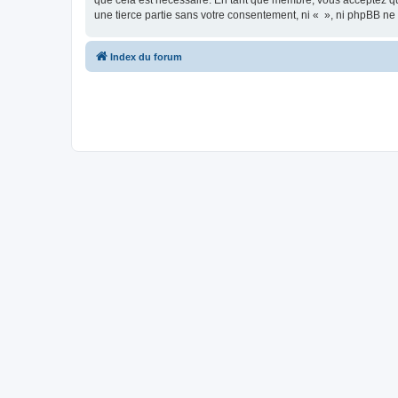
que cela est nécessaire. En tant que membre, vous acceptez qu
une tierce partie sans votre consentement, ni « », ni phpBB n
Index du forum