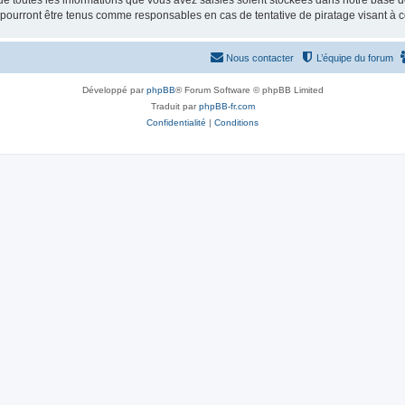
e toutes les informations que vous avez saisies soient stockées dans notre base d
e pourront être tenus comme responsables en cas de tentative de piratage visant à
Nous contacter
L’équipe du forum
Développé par
phpBB
® Forum Software © phpBB Limited
Traduit par
phpBB-fr.com
Confidentialité
|
Conditions