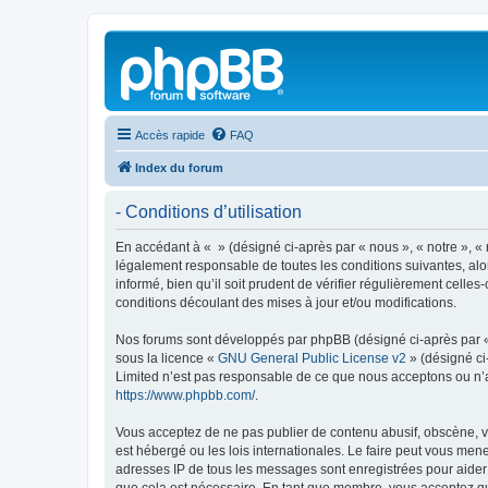
Accès rapide
FAQ
Index du forum
- Conditions d’utilisation
En accédant à « » (désigné ci-après par « nous », « notre », « 
légalement responsable de toutes les conditions suivantes, alo
informé, bien qu’il soit prudent de vérifier régulièrement cell
conditions découlant des mises à jour et/ou modifications.
Nos forums sont développés par phpBB (désigné ci-après par « i
sous la licence «
GNU General Public License v2
» (désigné ci
Limited n’est pas responsable de ce que nous acceptons ou n’
https://www.phpbb.com/
.
Vous acceptez de ne pas publier de contenu abusif, obscène, vu
est hébergé ou les lois internationales. Le faire peut vous men
adresses IP de tous les messages sont enregistrées pour aider