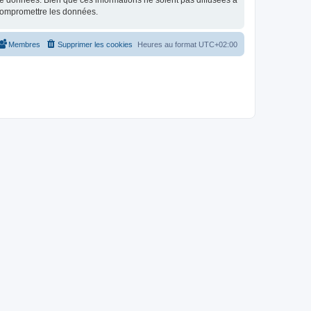
e données. Bien que ces informations ne soient pas diffusées à
 compromettre les données.
Membres
Supprimer les cookies
Heures au format
UTC+02:00