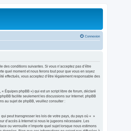
Connexion
ble des conditions suivantes. Si vous n’acceptez pas d’être
porte quel moment et nous ferons tout pour que vous en soyez
t été effectués, vous acceptez d’être légalement responsable des
 « Équipes phpBB ») qui est un script libre de forum, déclaré
l phpBB facilite seulement les discussions sur Internet. phpBB
 au sujet de phpBB, veuillez consulter :
qui peut transgresser les lois de votre pays, du pays où « »
eur d’accès à Internet si nous le jugeons nécessaire. Les
ace ou verrouille n’importe quel sujet lorsque nous estimons