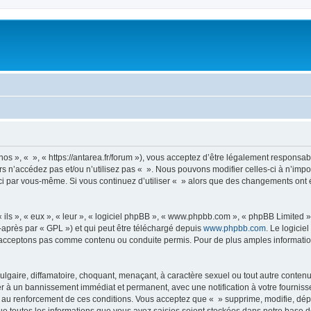
nos », « », « https://antarea.fr/forum »), vous acceptez d’être légalement responsa
rs n’accédez pas et/ou n’utilisez pas « ». Nous pouvons modifier celles-ci à n’im
es-ci par vous-même. Si vous continuez d’utiliser « » alors que des changements on
ls », « eux », « leur », « logiciel phpBB », « www.phpbb.com », « phpBB Limited »,
-après par « GPL ») et qui peut être téléchargé depuis
www.phpbb.com
. Le logicie
acceptons pas comme contenu ou conduite permis. Pour de plus amples informations
lgaire, diffamatoire, choquant, menaçant, à caractère sexuel ou tout autre contenu 
er à un bannissement immédiat et permanent, avec une notification à votre fourniss
 au renforcement de ces conditions. Vous acceptez que « » supprime, modifie, dépl