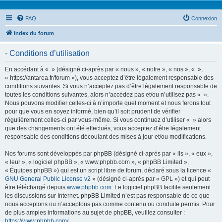
FAQ
Connexion
Index du forum
- Conditions d’utilisation
En accédant à « » (désigné ci-après par « nous », « notre », « nos », « »,
« https://antarea.fr/forum »), vous acceptez d’être légalement responsable des
conditions suivantes. Si vous n’acceptez pas d’être légalement responsable de
toutes les conditions suivantes, alors n’accédez pas et/ou n’utilisez pas « ».
Nous pouvons modifier celles-ci à n’importe quel moment et nous ferons tout
pour que vous en soyez informé, bien qu’il soit prudent de vérifier
régulièrement celles-ci par vous-même. Si vous continuez d’utiliser « » alors
que des changements ont été effectués, vous acceptez d’être légalement
responsable des conditions découlant des mises à jour et/ou modifications.
Nos forums sont développés par phpBB (désigné ci-après par « ils », « eux »,
« leur », « logiciel phpBB », « www.phpbb.com », « phpBB Limited »,
« Équipes phpBB ») qui est un script libre de forum, déclaré sous la licence «
GNU General Public License v2
» (désigné ci-après par « GPL ») et qui peut
être téléchargé depuis
www.phpbb.com
. Le logiciel phpBB facilite seulement
les discussions sur Internet. phpBB Limited n’est pas responsable de ce que
nous acceptons ou n’acceptons pas comme contenu ou conduite permis. Pour
de plus amples informations au sujet de phpBB, veuillez consulter :
https://www.phpbb.com/
.