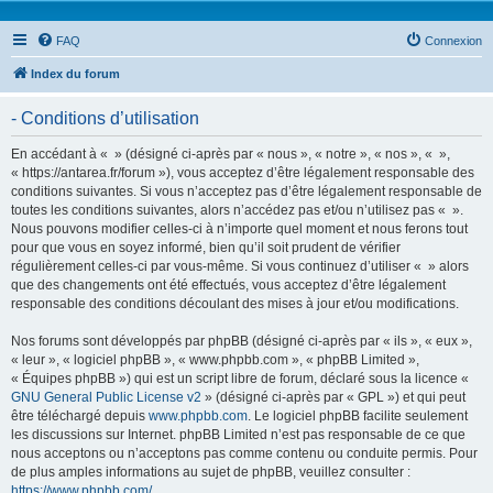
FAQ
Connexion
Index du forum
- Conditions d’utilisation
En accédant à « » (désigné ci-après par « nous », « notre », « nos », « »,
« https://antarea.fr/forum »), vous acceptez d’être légalement responsable des
conditions suivantes. Si vous n’acceptez pas d’être légalement responsable de
toutes les conditions suivantes, alors n’accédez pas et/ou n’utilisez pas « ».
Nous pouvons modifier celles-ci à n’importe quel moment et nous ferons tout
pour que vous en soyez informé, bien qu’il soit prudent de vérifier
régulièrement celles-ci par vous-même. Si vous continuez d’utiliser « » alors
que des changements ont été effectués, vous acceptez d’être légalement
responsable des conditions découlant des mises à jour et/ou modifications.
Nos forums sont développés par phpBB (désigné ci-après par « ils », « eux »,
« leur », « logiciel phpBB », « www.phpbb.com », « phpBB Limited »,
« Équipes phpBB ») qui est un script libre de forum, déclaré sous la licence «
GNU General Public License v2
» (désigné ci-après par « GPL ») et qui peut
être téléchargé depuis
www.phpbb.com
. Le logiciel phpBB facilite seulement
les discussions sur Internet. phpBB Limited n’est pas responsable de ce que
nous acceptons ou n’acceptons pas comme contenu ou conduite permis. Pour
de plus amples informations au sujet de phpBB, veuillez consulter :
https://www.phpbb.com/
.