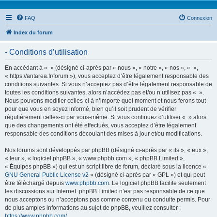
FAQ
Connexion
Index du forum
- Conditions d’utilisation
En accédant à « » (désigné ci-après par « nous », « notre », « nos », « »,
« https://antarea.fr/forum »), vous acceptez d’être légalement responsable des
conditions suivantes. Si vous n’acceptez pas d’être légalement responsable de
toutes les conditions suivantes, alors n’accédez pas et/ou n’utilisez pas « ».
Nous pouvons modifier celles-ci à n’importe quel moment et nous ferons tout
pour que vous en soyez informé, bien qu’il soit prudent de vérifier
régulièrement celles-ci par vous-même. Si vous continuez d’utiliser « » alors
que des changements ont été effectués, vous acceptez d’être légalement
responsable des conditions découlant des mises à jour et/ou modifications.
Nos forums sont développés par phpBB (désigné ci-après par « ils », « eux »,
« leur », « logiciel phpBB », « www.phpbb.com », « phpBB Limited »,
« Équipes phpBB ») qui est un script libre de forum, déclaré sous la licence «
GNU General Public License v2
» (désigné ci-après par « GPL ») et qui peut
être téléchargé depuis
www.phpbb.com
. Le logiciel phpBB facilite seulement
les discussions sur Internet. phpBB Limited n’est pas responsable de ce que
nous acceptons ou n’acceptons pas comme contenu ou conduite permis. Pour
de plus amples informations au sujet de phpBB, veuillez consulter :
https://www.phpbb.com/
.