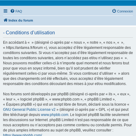
FAQ
Connexion
Index du forum
- Conditions d’utilisation
En accédant à « » (désigné ci-après par « nous », « notre », « nos », « »,
« https://antarea.fr/forum »), vous acceptez d’être légalement responsable des
conditions suivantes. Si vous n’acceptez pas d’être légalement responsable de
toutes les conditions suivantes, alors n’accédez pas et/ou n’utilisez pas « ».
Nous pouvons modifier celles-ci à n’importe quel moment et nous ferons tout
pour que vous en soyez informé, bien qu’il soit prudent de vérifier
régulièrement celles-ci par vous-même. Si vous continuez d’utiliser « » alors
que des changements ont été effectués, vous acceptez d’être légalement
responsable des conditions découlant des mises à jour et/ou modifications.
Nos forums sont développés par phpBB (désigné ci-après par « ils », « eux »,
« leur », « logiciel phpBB », « www.phpbb.com », « phpBB Limited »,
« Équipes phpBB ») qui est un script libre de forum, déclaré sous la licence «
GNU General Public License v2
» (désigné ci-après par « GPL ») et qui peut
être téléchargé depuis
www.phpbb.com
. Le logiciel phpBB facilite seulement
les discussions sur Internet. phpBB Limited n’est pas responsable de ce que
nous acceptons ou n’acceptons pas comme contenu ou conduite permis. Pour
de plus amples informations au sujet de phpBB, veuillez consulter :
https://www.phpbb.com/
.