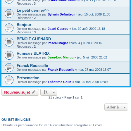
Dernier message par
Jean-Claude Bourdin
«
jeu. 21 janv. 2010 21:46
Réponses :
3
Le petit dernier^^
Dernier message par
Sylvain Defraiteur
«
jeu. 15 oct. 2009 11:38
Réponses :
2
Bonjour
Dernier message par
Joani Gastou
«
lun. 10 août 2009 13:18
Réponses :
3
BENOIT GUENARD
Dernier message par
Pascal Magat
«
ven. 4 juil. 2008 20:16
Réponses :
2
Rumsais BLATRIX
Dernier message par
Jean-Luc Marrou
«
jeu. 5 juin 2008 21:02
Franck Rousselle
Dernier message par
Franck Rousselle
«
mar. 27 mai 2008 13:07
Présentation
Dernier message par
Théotime Colin
«
dim. 25 mai 2008 18:09
Nouveau sujet
21 sujets • Page
1
sur
1
Aller à
QUI EST EN LIGNE
Utilisateurs parcourant ce forum : Aucun utilisateur enregistré et 1 invité