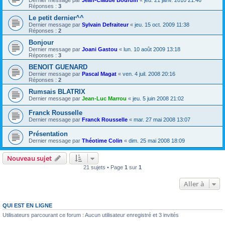
Dernier message par
Jean-Claude Bourdin
«
jeu. 21 janv. 2010 21:46
Réponses :
3
Le petit dernier^^
Dernier message par
Sylvain Defraiteur
«
jeu. 15 oct. 2009 11:38
Réponses :
2
Bonjour
Dernier message par
Joani Gastou
«
lun. 10 août 2009 13:18
Réponses :
3
BENOIT GUENARD
Dernier message par
Pascal Magat
«
ven. 4 juil. 2008 20:16
Réponses :
2
Rumsais BLATRIX
Dernier message par
Jean-Luc Marrou
«
jeu. 5 juin 2008 21:02
Franck Rousselle
Dernier message par
Franck Rousselle
«
mar. 27 mai 2008 13:07
Présentation
Dernier message par
Théotime Colin
«
dim. 25 mai 2008 18:09
Nouveau sujet
21 sujets • Page
1
sur
1
Aller à
QUI EST EN LIGNE
Utilisateurs parcourant ce forum : Aucun utilisateur enregistré et 3 invités