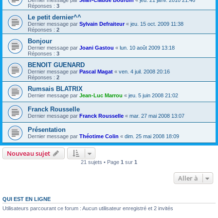
Dernier message par
Jean-Claude Bourdin
«
jeu. 21 janv. 2010 21:46
Réponses :
3
Le petit dernier^^
Dernier message par
Sylvain Defraiteur
«
jeu. 15 oct. 2009 11:38
Réponses :
2
Bonjour
Dernier message par
Joani Gastou
«
lun. 10 août 2009 13:18
Réponses :
3
BENOIT GUENARD
Dernier message par
Pascal Magat
«
ven. 4 juil. 2008 20:16
Réponses :
2
Rumsais BLATRIX
Dernier message par
Jean-Luc Marrou
«
jeu. 5 juin 2008 21:02
Franck Rousselle
Dernier message par
Franck Rousselle
«
mar. 27 mai 2008 13:07
Présentation
Dernier message par
Théotime Colin
«
dim. 25 mai 2008 18:09
Nouveau sujet
21 sujets • Page
1
sur
1
Aller à
QUI EST EN LIGNE
Utilisateurs parcourant ce forum : Aucun utilisateur enregistré et 2 invités