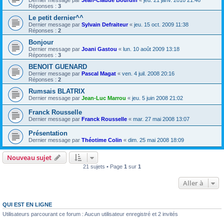
Dernier message par
Jean-Claude Bourdin
«
jeu. 21 janv. 2010 21:46
Réponses :
3
Le petit dernier^^
Dernier message par
Sylvain Defraiteur
«
jeu. 15 oct. 2009 11:38
Réponses :
2
Bonjour
Dernier message par
Joani Gastou
«
lun. 10 août 2009 13:18
Réponses :
3
BENOIT GUENARD
Dernier message par
Pascal Magat
«
ven. 4 juil. 2008 20:16
Réponses :
2
Rumsais BLATRIX
Dernier message par
Jean-Luc Marrou
«
jeu. 5 juin 2008 21:02
Franck Rousselle
Dernier message par
Franck Rousselle
«
mar. 27 mai 2008 13:07
Présentation
Dernier message par
Théotime Colin
«
dim. 25 mai 2008 18:09
Nouveau sujet
21 sujets • Page
1
sur
1
Aller à
QUI EST EN LIGNE
Utilisateurs parcourant ce forum : Aucun utilisateur enregistré et 2 invités