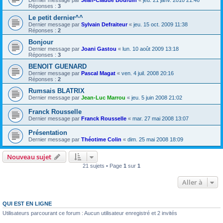
Dernier message par
Jean-Claude Bourdin
«
jeu. 21 janv. 2010 21:46
Réponses :
3
Le petit dernier^^
Dernier message par
Sylvain Defraiteur
«
jeu. 15 oct. 2009 11:38
Réponses :
2
Bonjour
Dernier message par
Joani Gastou
«
lun. 10 août 2009 13:18
Réponses :
3
BENOIT GUENARD
Dernier message par
Pascal Magat
«
ven. 4 juil. 2008 20:16
Réponses :
2
Rumsais BLATRIX
Dernier message par
Jean-Luc Marrou
«
jeu. 5 juin 2008 21:02
Franck Rousselle
Dernier message par
Franck Rousselle
«
mar. 27 mai 2008 13:07
Présentation
Dernier message par
Théotime Colin
«
dim. 25 mai 2008 18:09
Nouveau sujet
21 sujets • Page
1
sur
1
Aller à
QUI EST EN LIGNE
Utilisateurs parcourant ce forum : Aucun utilisateur enregistré et 2 invités