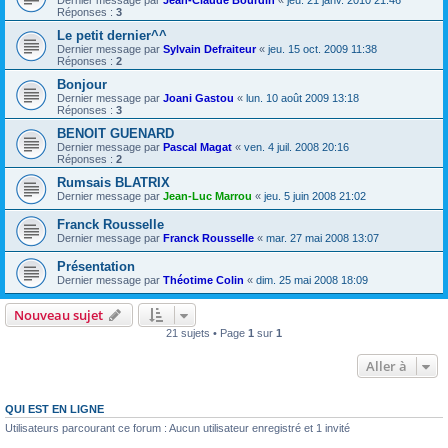
Dernier message par
Jean-Claude Bourdin
«
jeu. 21 janv. 2010 21:46
Réponses :
3
Le petit dernier^^
Dernier message par
Sylvain Defraiteur
«
jeu. 15 oct. 2009 11:38
Réponses :
2
Bonjour
Dernier message par
Joani Gastou
«
lun. 10 août 2009 13:18
Réponses :
3
BENOIT GUENARD
Dernier message par
Pascal Magat
«
ven. 4 juil. 2008 20:16
Réponses :
2
Rumsais BLATRIX
Dernier message par
Jean-Luc Marrou
«
jeu. 5 juin 2008 21:02
Franck Rousselle
Dernier message par
Franck Rousselle
«
mar. 27 mai 2008 13:07
Présentation
Dernier message par
Théotime Colin
«
dim. 25 mai 2008 18:09
Nouveau sujet
21 sujets • Page
1
sur
1
Aller à
QUI EST EN LIGNE
Utilisateurs parcourant ce forum : Aucun utilisateur enregistré et 1 invité