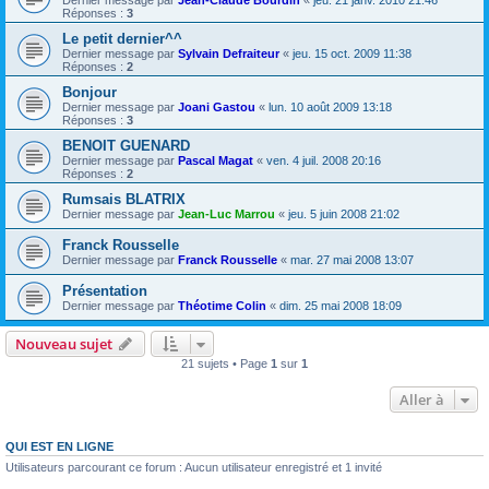
Dernier message par
Jean-Claude Bourdin
«
jeu. 21 janv. 2010 21:46
Réponses :
3
Le petit dernier^^
Dernier message par
Sylvain Defraiteur
«
jeu. 15 oct. 2009 11:38
Réponses :
2
Bonjour
Dernier message par
Joani Gastou
«
lun. 10 août 2009 13:18
Réponses :
3
BENOIT GUENARD
Dernier message par
Pascal Magat
«
ven. 4 juil. 2008 20:16
Réponses :
2
Rumsais BLATRIX
Dernier message par
Jean-Luc Marrou
«
jeu. 5 juin 2008 21:02
Franck Rousselle
Dernier message par
Franck Rousselle
«
mar. 27 mai 2008 13:07
Présentation
Dernier message par
Théotime Colin
«
dim. 25 mai 2008 18:09
Nouveau sujet
21 sujets • Page
1
sur
1
Aller à
QUI EST EN LIGNE
Utilisateurs parcourant ce forum : Aucun utilisateur enregistré et 1 invité