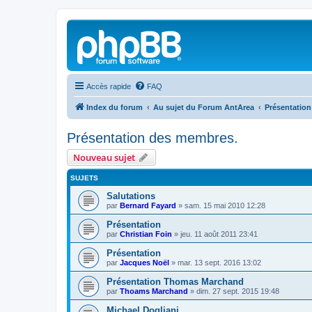
Accès rapide
FAQ
Index du forum
Au sujet du Forum AntArea
Présentatio
Présentation des membres.
Nouveau sujet
SUJETS
Salutations
par
Bernard Fayard
»
sam. 15 mai 2010 12:28
Présentation
par
Christian Foin
»
jeu. 11 août 2011 23:41
Présentation
par
Jacques Noël
»
mar. 13 sept. 2016 13:02
Présentation Thomas Marchand
par
Thoams Marchand
»
dim. 27 sept. 2015 19:48
Michael Dogliani