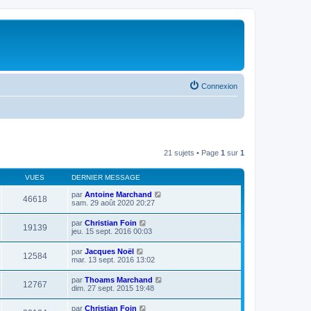
Connexion
21 sujets • Page
1
sur
1
VUES
DERNIER MESSAGE
par
Antoine Marchand
46618
sam. 29 août 2020 20:27
par
Christian Foin
19139
jeu. 15 sept. 2016 00:03
par
Jacques Noël
12584
mar. 13 sept. 2016 13:02
par
Thoams Marchand
12767
dim. 27 sept. 2015 19:48
par
Christian Foin