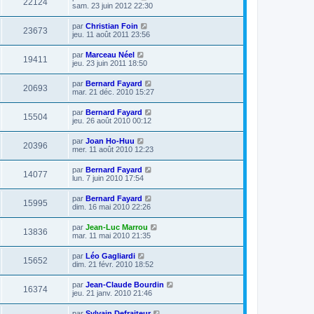
22124
sam. 23 juin 2012 22:30
par
Christian Foin
23673
jeu. 11 août 2011 23:56
par
Marceau Néel
19411
jeu. 23 juin 2011 18:50
par
Bernard Fayard
20693
mar. 21 déc. 2010 15:27
par
Bernard Fayard
15504
jeu. 26 août 2010 00:12
par
Joan Ho-Huu
20396
mer. 11 août 2010 12:23
par
Bernard Fayard
14077
lun. 7 juin 2010 17:54
par
Bernard Fayard
15995
dim. 16 mai 2010 22:26
par
Jean-Luc Marrou
13836
mar. 11 mai 2010 21:35
par
Léo Gagliardi
15652
dim. 21 févr. 2010 18:52
par
Jean-Claude Bourdin
16374
jeu. 21 janv. 2010 21:46
par
Sylvain Defraiteur