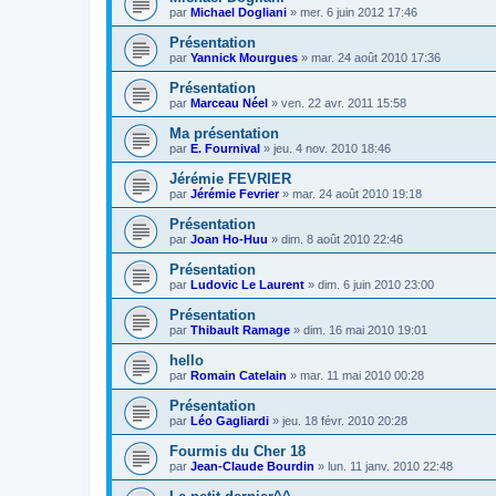
par
Michael Dogliani
»
mer. 6 juin 2012 17:46
Présentation
par
Yannick Mourgues
»
mar. 24 août 2010 17:36
Présentation
par
Marceau Néel
»
ven. 22 avr. 2011 15:58
Ma présentation
par
E. Fournival
»
jeu. 4 nov. 2010 18:46
Jérémie FEVRIER
par
Jérémie Fevrier
»
mar. 24 août 2010 19:18
Présentation
par
Joan Ho-Huu
»
dim. 8 août 2010 22:46
Présentation
par
Ludovic Le Laurent
»
dim. 6 juin 2010 23:00
Présentation
par
Thibault Ramage
»
dim. 16 mai 2010 19:01
hello
par
Romain Catelain
»
mar. 11 mai 2010 00:28
Présentation
par
Léo Gagliardi
»
jeu. 18 févr. 2010 20:28
Fourmis du Cher 18
par
Jean-Claude Bourdin
»
lun. 11 janv. 2010 22:48