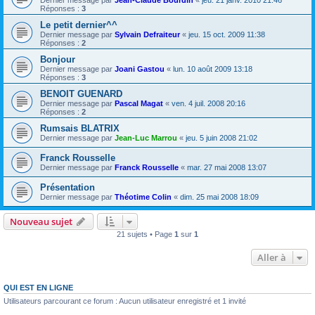
Dernier message par
Jean-Claude Bourdin
«
jeu. 21 janv. 2010 21:46
Réponses :
3
Le petit dernier^^
Dernier message par
Sylvain Defraiteur
«
jeu. 15 oct. 2009 11:38
Réponses :
2
Bonjour
Dernier message par
Joani Gastou
«
lun. 10 août 2009 13:18
Réponses :
3
BENOIT GUENARD
Dernier message par
Pascal Magat
«
ven. 4 juil. 2008 20:16
Réponses :
2
Rumsais BLATRIX
Dernier message par
Jean-Luc Marrou
«
jeu. 5 juin 2008 21:02
Franck Rousselle
Dernier message par
Franck Rousselle
«
mar. 27 mai 2008 13:07
Présentation
Dernier message par
Théotime Colin
«
dim. 25 mai 2008 18:09
Nouveau sujet
21 sujets • Page
1
sur
1
Aller à
QUI EST EN LIGNE
Utilisateurs parcourant ce forum : Aucun utilisateur enregistré et 1 invité