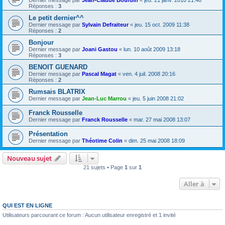
Dernier message par
Jean-Claude Bourdin
«
jeu. 21 janv. 2010 21:46
Réponses :
3
Le petit dernier^^
Dernier message par
Sylvain Defraiteur
«
jeu. 15 oct. 2009 11:38
Réponses :
2
Bonjour
Dernier message par
Joani Gastou
«
lun. 10 août 2009 13:18
Réponses :
3
BENOIT GUENARD
Dernier message par
Pascal Magat
«
ven. 4 juil. 2008 20:16
Réponses :
2
Rumsais BLATRIX
Dernier message par
Jean-Luc Marrou
«
jeu. 5 juin 2008 21:02
Franck Rousselle
Dernier message par
Franck Rousselle
«
mar. 27 mai 2008 13:07
Présentation
Dernier message par
Théotime Colin
«
dim. 25 mai 2008 18:09
Nouveau sujet
21 sujets • Page
1
sur
1
Aller à
QUI EST EN LIGNE
Utilisateurs parcourant ce forum : Aucun utilisateur enregistré et 1 invité