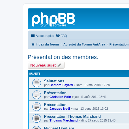
Accès rapide
FAQ
Index du forum
Au sujet du Forum AntArea
Présentatio
Présentation des membres.
Nouveau sujet
SUJETS
Salutations
par
Bernard Fayard
»
sam. 15 mai 2010 12:28
Présentation
par
Christian Foin
»
jeu. 11 août 2011 23:41
Présentation
par
Jacques Noël
»
mar. 13 sept. 2016 13:02
Présentation Thomas Marchand
par
Thoams Marchand
»
dim. 27 sept. 2015 19:48
Michael Dogliani