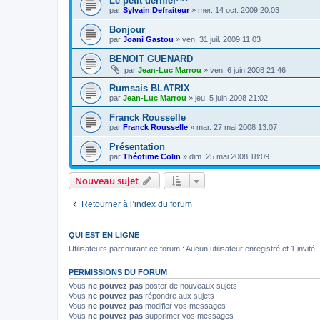
Le petit dernier^^
par
Sylvain Defraiteur
»
mer. 14 oct. 2009 20:03
Bonjour
par
Joani Gastou
»
ven. 31 juil. 2009 11:03
BENOIT GUENARD
par
Jean-Luc Marrou
»
ven. 6 juin 2008 21:46
Rumsais BLATRIX
par
Jean-Luc Marrou
»
jeu. 5 juin 2008 21:02
Franck Rousselle
par
Franck Rousselle
»
mar. 27 mai 2008 13:07
Présentation
par
Théotime Colin
»
dim. 25 mai 2008 18:09
Nouveau sujet
Retourner à l’index du forum
QUI EST EN LIGNE
Utilisateurs parcourant ce forum : Aucun utilisateur enregistré et 1 invité
PERMISSIONS DU FORUM
Vous
ne pouvez pas
poster de nouveaux sujets
Vous
ne pouvez pas
répondre aux sujets
Vous
ne pouvez pas
modifier vos messages
Vous
ne pouvez pas
supprimer vos messages