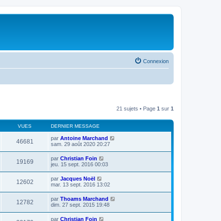
Connexion
21 sujets • Page
1
sur
1
VUES
DERNIER MESSAGE
par
Antoine Marchand
46681
sam. 29 août 2020 20:27
par
Christian Foin
19169
jeu. 15 sept. 2016 00:03
par
Jacques Noël
12602
mar. 13 sept. 2016 13:02
par
Thoams Marchand
12782
dim. 27 sept. 2015 19:48
par
Christian Foin