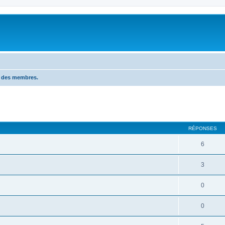
n des membres.
RÉPONSES
6
3
0
0