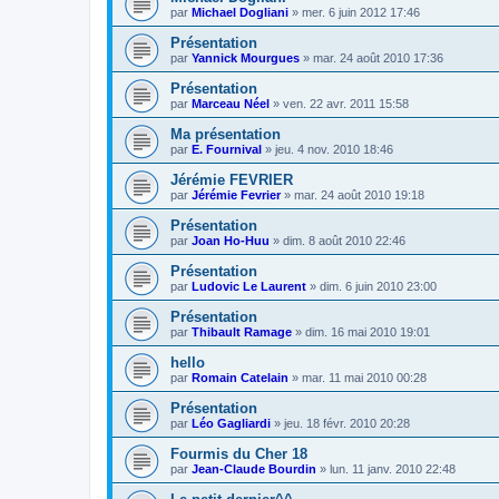
par
Michael Dogliani
»
mer. 6 juin 2012 17:46
Présentation
par
Yannick Mourgues
»
mar. 24 août 2010 17:36
Présentation
par
Marceau Néel
»
ven. 22 avr. 2011 15:58
Ma présentation
par
E. Fournival
»
jeu. 4 nov. 2010 18:46
Jérémie FEVRIER
par
Jérémie Fevrier
»
mar. 24 août 2010 19:18
Présentation
par
Joan Ho-Huu
»
dim. 8 août 2010 22:46
Présentation
par
Ludovic Le Laurent
»
dim. 6 juin 2010 23:00
Présentation
par
Thibault Ramage
»
dim. 16 mai 2010 19:01
hello
par
Romain Catelain
»
mar. 11 mai 2010 00:28
Présentation
par
Léo Gagliardi
»
jeu. 18 févr. 2010 20:28
Fourmis du Cher 18
par
Jean-Claude Bourdin
»
lun. 11 janv. 2010 22:48