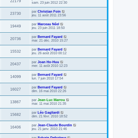
22179
sam. 23 juin 2012 22:30
par
Christian Foin
23730
jeu. 11 août 2011 23:56
par
Marceau Néel
19449
jeu. 23 juin 2011 18:50
par
Bernard Fayard
20736
mar. 21 déc. 2010 15:27
par
Bernard Fayard
15532
jeu. 26 août 2010 00:12
par
Joan Ho-Huu
20437
mer. 11 août 2010 12:23
par
Bernard Fayard
14099
lun. 7 juin 2010 17:54
par
Bernard Fayard
16027
dim. 16 mai 2010 22:26
par
Jean-Luc Marrou
13867
mar. 11 mai 2010 21:35
par
Léo Gagliardi
15682
dim. 21 févr. 2010 18:52
par
Jean-Claude Bourdin
16406
jeu. 21 janv. 2010 21:46
par
Sylvain Defraiteur