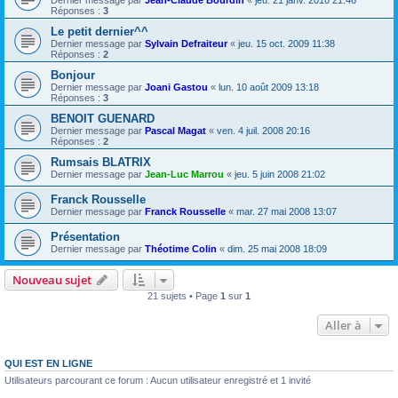
Dernier message par
Jean-Claude Bourdin
«
jeu. 21 janv. 2010 21:46
Réponses :
3
Le petit dernier^^
Dernier message par
Sylvain Defraiteur
«
jeu. 15 oct. 2009 11:38
Réponses :
2
Bonjour
Dernier message par
Joani Gastou
«
lun. 10 août 2009 13:18
Réponses :
3
BENOIT GUENARD
Dernier message par
Pascal Magat
«
ven. 4 juil. 2008 20:16
Réponses :
2
Rumsais BLATRIX
Dernier message par
Jean-Luc Marrou
«
jeu. 5 juin 2008 21:02
Franck Rousselle
Dernier message par
Franck Rousselle
«
mar. 27 mai 2008 13:07
Présentation
Dernier message par
Théotime Colin
«
dim. 25 mai 2008 18:09
Nouveau sujet
21 sujets • Page
1
sur
1
Aller à
QUI EST EN LIGNE
Utilisateurs parcourant ce forum : Aucun utilisateur enregistré et 1 invité