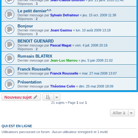
Dernier message par
Jean-Claude Bourdin
«
jeu. 21 janv. 2010 21:46
Réponses :
3
Le petit dernier^^
Dernier message par
Sylvain Defraiteur
«
jeu. 15 oct. 2009 11:38
Réponses :
2
Bonjour
Dernier message par
Joani Gastou
«
lun. 10 août 2009 13:18
Réponses :
3
BENOIT GUENARD
Dernier message par
Pascal Magat
«
ven. 4 juil. 2008 20:16
Réponses :
2
Rumsais BLATRIX
Dernier message par
Jean-Luc Marrou
«
jeu. 5 juin 2008 21:02
Franck Rousselle
Dernier message par
Franck Rousselle
«
mar. 27 mai 2008 13:07
Présentation
Dernier message par
Théotime Colin
«
dim. 25 mai 2008 18:09
Nouveau sujet
21 sujets • Page
1
sur
1
Aller à
QUI EST EN LIGNE
Utilisateurs parcourant ce forum : Aucun utilisateur enregistré et 1 invité