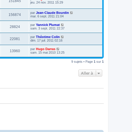
151845
jeu. 24 nov. 2011 15:29
par
Jean-Claude Bourdin
156874
mar. 6 sept. 2011 21:04
par
Yannick Plumat
28824
sam. 3 sept. 2011 22:37
par
Théotime Colin
22081
dim. 17 juil. 2011 02:16
par
Hugo Darras
13960
sam. 15 mai 2010 13:25
9 sujets • Page
1
sur
1
Aller à