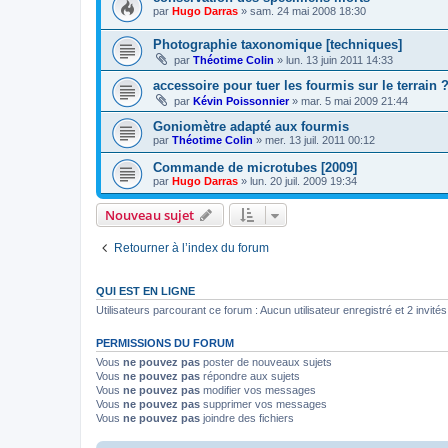
par
Hugo Darras
»
sam. 24 mai 2008 18:30
Photographie taxonomique [techniques]
par
Théotime Colin
»
lun. 13 juin 2011 14:33
accessoire pour tuer les fourmis sur le terrain 
par
Kévin Poissonnier
»
mar. 5 mai 2009 21:44
Goniomètre adapté aux fourmis
par
Théotime Colin
»
mer. 13 juil. 2011 00:12
Commande de microtubes [2009]
par
Hugo Darras
»
lun. 20 juil. 2009 19:34
Nouveau sujet
Retourner à l’index du forum
QUI EST EN LIGNE
Utilisateurs parcourant ce forum : Aucun utilisateur enregistré et 2 invités
PERMISSIONS DU FORUM
Vous
ne pouvez pas
poster de nouveaux sujets
Vous
ne pouvez pas
répondre aux sujets
Vous
ne pouvez pas
modifier vos messages
Vous
ne pouvez pas
supprimer vos messages
Vous
ne pouvez pas
joindre des fichiers