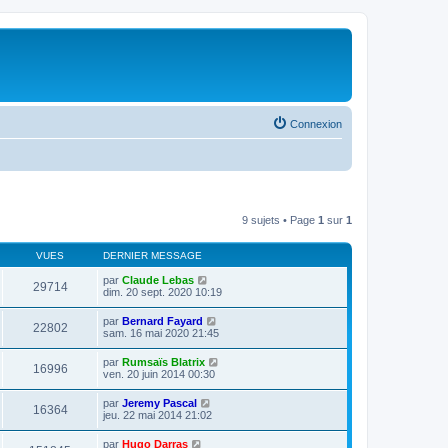
Connexion
9 sujets • Page
1
sur
1
VUES
DERNIER MESSAGE
par
Claude Lebas
29714
dim. 20 sept. 2020 10:19
par
Bernard Fayard
22802
sam. 16 mai 2020 21:45
par
Rumsaïs Blatrix
16996
ven. 20 juin 2014 00:30
par
Jeremy Pascal
16364
jeu. 22 mai 2014 21:02
par
Hugo Darras