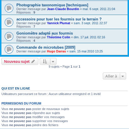
Photographie taxonomique [techniques]
Dernier message par
Jean-Claude Bourdin
«
mar. 6 sept. 2011 21:04
Réponses :
9
accessoire pour tuer les fourmis sur le terrain ?
Dernier message par
Yannick Plumat
«
sam. 3 sept. 2011 22:37
Réponses :
7
Goniomètre adapté aux fourmis
Dernier message par
Théotime Colin
«
dim. 17 juil. 2011 02:16
Réponses :
4
Commande de microtubes [2009]
Dernier message par
Hugo Darras
«
sam. 15 mai 2010 13:25
Nouveau sujet
9 sujets • Page
1
sur
1
Aller à
QUI EST EN LIGNE
Utilisateurs parcourant ce forum : Aucun utilisateur enregistré et 1 invité
PERMISSIONS DU FORUM
Vous
ne pouvez pas
poster de nouveaux sujets
Vous
ne pouvez pas
répondre aux sujets
Vous
ne pouvez pas
modifier vos messages
Vous
ne pouvez pas
supprimer vos messages
Vous
ne pouvez pas
joindre des fichiers