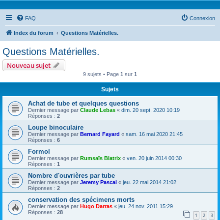
FAQ
Connexion
Index du forum
Questions Matérielles.
Questions Matérielles.
Nouveau sujet
9 sujets • Page
1
sur
1
Sujets
Achat de tube et quelques questions
Dernier message par
Claude Lebas
«
dim. 20 sept. 2020 10:19
Réponses :
2
Loupe binoculaire
Dernier message par
Bernard Fayard
«
sam. 16 mai 2020 21:45
Réponses :
6
Formol
Dernier message par
Rumsaïs Blatrix
«
ven. 20 juin 2014 00:30
Réponses :
1
Nombre d'ouvrières par tube
Dernier message par
Jeremy Pascal
«
jeu. 22 mai 2014 21:02
Réponses :
2
conservation des spécimens morts
Dernier message par
Hugo Darras
«
jeu. 24 nov. 2011 15:29
Réponses :
28
1
2
3