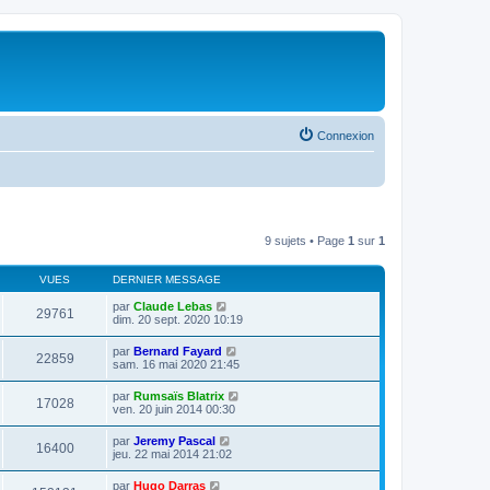
Connexion
9 sujets • Page
1
sur
1
VUES
DERNIER MESSAGE
par
Claude Lebas
29761
dim. 20 sept. 2020 10:19
par
Bernard Fayard
22859
sam. 16 mai 2020 21:45
par
Rumsaïs Blatrix
17028
ven. 20 juin 2014 00:30
par
Jeremy Pascal
16400
jeu. 22 mai 2014 21:02
par
Hugo Darras