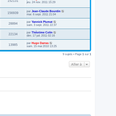
152131
jeu. 24 nov. 2011 15:29
par
Jean-Claude Bourdin
156939
mar. 6 sept. 2011 21:04
par
Yannick Plumat
28894
sam. 3 sept. 2011 22:37
par
Théotime Colin
22134
dim. 17 juil. 2011 02:16
par
Hugo Darras
13985
sam. 15 mai 2010 13:25
9 sujets • Page
1
sur
1
Aller à