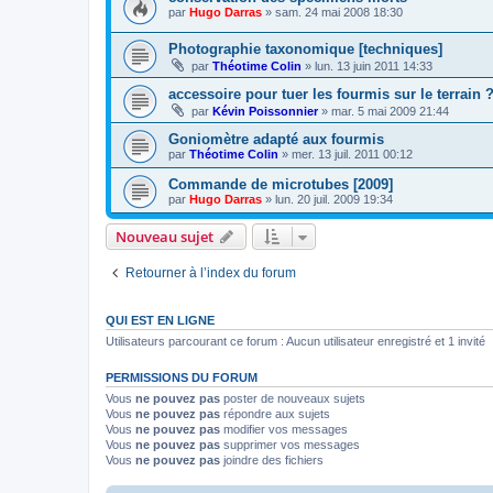
par
Hugo Darras
»
sam. 24 mai 2008 18:30
Photographie taxonomique [techniques]
par
Théotime Colin
»
lun. 13 juin 2011 14:33
accessoire pour tuer les fourmis sur le terrain 
par
Kévin Poissonnier
»
mar. 5 mai 2009 21:44
Goniomètre adapté aux fourmis
par
Théotime Colin
»
mer. 13 juil. 2011 00:12
Commande de microtubes [2009]
par
Hugo Darras
»
lun. 20 juil. 2009 19:34
Nouveau sujet
Retourner à l’index du forum
QUI EST EN LIGNE
Utilisateurs parcourant ce forum : Aucun utilisateur enregistré et 1 invité
PERMISSIONS DU FORUM
Vous
ne pouvez pas
poster de nouveaux sujets
Vous
ne pouvez pas
répondre aux sujets
Vous
ne pouvez pas
modifier vos messages
Vous
ne pouvez pas
supprimer vos messages
Vous
ne pouvez pas
joindre des fichiers