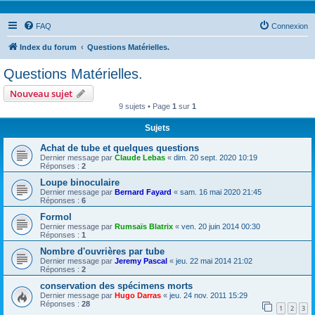
FAQ
Connexion
Index du forum
Questions Matérielles.
Questions Matérielles.
Nouveau sujet
9 sujets • Page
1
sur
1
Sujets
Achat de tube et quelques questions
Dernier message par
Claude Lebas
«
dim. 20 sept. 2020 10:19
Réponses :
2
Loupe binoculaire
Dernier message par
Bernard Fayard
«
sam. 16 mai 2020 21:45
Réponses :
6
Formol
Dernier message par
Rumsaïs Blatrix
«
ven. 20 juin 2014 00:30
Réponses :
1
Nombre d'ouvrières par tube
Dernier message par
Jeremy Pascal
«
jeu. 22 mai 2014 21:02
Réponses :
2
conservation des spécimens morts
Dernier message par
Hugo Darras
«
jeu. 24 nov. 2011 15:29
Réponses :
28
1
2
3