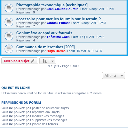
Photographie taxonomique [techniques]
Dernier message par
Jean-Claude Bourdin
«
mar. 6 sept. 2011 21:04
Réponses :
9
accessoire pour tuer les fourmis sur le terrain ?
Dernier message par
Yannick Plumat
«
sam. 3 sept. 2011 22:37
Réponses :
7
Goniomètre adapté aux fourmis
Dernier message par
Théotime Colin
«
dim. 17 juil. 2011 02:16
Réponses :
4
Commande de microtubes [2009]
Dernier message par
Hugo Darras
«
sam. 15 mai 2010 13:25
Nouveau sujet
9 sujets • Page
1
sur
1
Aller à
QUI EST EN LIGNE
Utilisateurs parcourant ce forum : Aucun utilisateur enregistré et 2 invités
PERMISSIONS DU FORUM
Vous
ne pouvez pas
poster de nouveaux sujets
Vous
ne pouvez pas
répondre aux sujets
Vous
ne pouvez pas
modifier vos messages
Vous
ne pouvez pas
supprimer vos messages
Vous
ne pouvez pas
joindre des fichiers