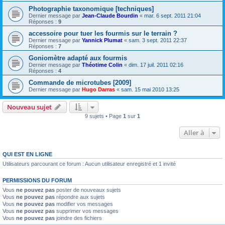
Photographie taxonomique [techniques]
Dernier message par
Jean-Claude Bourdin
«
mar. 6 sept. 2011 21:04
Réponses :
9
accessoire pour tuer les fourmis sur le terrain ?
Dernier message par
Yannick Plumat
«
sam. 3 sept. 2011 22:37
Réponses :
7
Goniomètre adapté aux fourmis
Dernier message par
Théotime Colin
«
dim. 17 juil. 2011 02:16
Réponses :
4
Commande de microtubes [2009]
Dernier message par
Hugo Darras
«
sam. 15 mai 2010 13:25
Nouveau sujet
9 sujets • Page
1
sur
1
Aller à
QUI EST EN LIGNE
Utilisateurs parcourant ce forum : Aucun utilisateur enregistré et 1 invité
PERMISSIONS DU FORUM
Vous
ne pouvez pas
poster de nouveaux sujets
Vous
ne pouvez pas
répondre aux sujets
Vous
ne pouvez pas
modifier vos messages
Vous
ne pouvez pas
supprimer vos messages
Vous
ne pouvez pas
joindre des fichiers