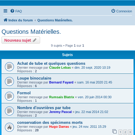
FAQ
Connexion
Index du forum
Questions Matérielles.
Questions Matérielles.
Nouveau sujet
9 sujets • Page
1
sur
1
Sujets
Achat de tube et quelques questions
Dernier message par
Claude Lebas
«
dim. 20 sept. 2020 10:19
Réponses :
2
Loupe binoculaire
Dernier message par
Bernard Fayard
«
sam. 16 mai 2020 21:45
Réponses :
6
Formol
Dernier message par
Rumsaïs Blatrix
«
ven. 20 juin 2014 00:30
Réponses :
1
Nombre d'ouvrières par tube
Dernier message par
Jeremy Pascal
«
jeu. 22 mai 2014 21:02
Réponses :
2
conservation des spécimens morts
Dernier message par
Hugo Darras
«
jeu. 24 nov. 2011 15:29
Réponses :
28
1
2
3