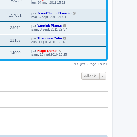
152429
jeu. 24 nov. 2011 15:29
par
Jean-Claude Bourdin
157031
mar. 6 sept. 2011 21:04
par
Yannick Plumat
28971
sam. 3 sept. 2011 22:37
par
Théotime Colin
22187
dim. 17 juil. 2011 02:16
par
Hugo Darras
14009
sam. 15 mai 2010 13:25
9 sujets • Page
1
sur
1
Aller à