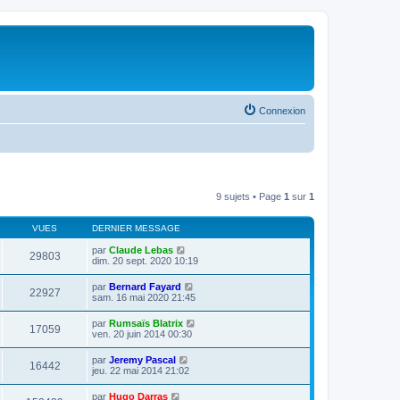
Connexion
9 sujets • Page
1
sur
1
VUES
DERNIER MESSAGE
par
Claude Lebas
29803
dim. 20 sept. 2020 10:19
par
Bernard Fayard
22927
sam. 16 mai 2020 21:45
par
Rumsaïs Blatrix
17059
ven. 20 juin 2014 00:30
par
Jeremy Pascal
16442
jeu. 22 mai 2014 21:02
par
Hugo Darras