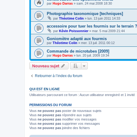
par
Hugo Darras
»
sam. 24 mai 2008 18:30
Photographie taxonomique [techniques]
par
Théotime Colin
»
lun. 13 juin 2011 14:33
accessoire pour tuer les fourmis sur le terrain 
par
Kévin Poissonnier
»
mar. 5 mai 2009 21:44
Goniomètre adapté aux fourmis
par
Théotime Colin
»
mer. 13 juil. 2011 00:12
Commande de microtubes [2009]
par
Hugo Darras
»
lun. 20 juil. 2009 19:34
Nouveau sujet
Retourner à l’index du forum
QUI EST EN LIGNE
Utilisateurs parcourant ce forum : Aucun utilisateur enregistré et 1 invité
PERMISSIONS DU FORUM
Vous
ne pouvez pas
poster de nouveaux sujets
Vous
ne pouvez pas
répondre aux sujets
Vous
ne pouvez pas
modifier vos messages
Vous
ne pouvez pas
supprimer vos messages
Vous
ne pouvez pas
joindre des fichiers