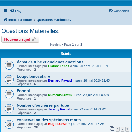
FAQ
Connexion
Index du forum
Questions Matérielles.
Questions Matérielles.
Nouveau sujet
9 sujets • Page
1
sur
1
Sujets
Achat de tube et quelques questions
Dernier message par
Claude Lebas
«
dim. 20 sept. 2020 10:19
Réponses :
2
Loupe binoculaire
Dernier message par
Bernard Fayard
«
sam. 16 mai 2020 21:45
Réponses :
6
Formol
Dernier message par
Rumsaïs Blatrix
«
ven. 20 juin 2014 00:30
Réponses :
1
Nombre d'ouvrières par tube
Dernier message par
Jeremy Pascal
«
jeu. 22 mai 2014 21:02
Réponses :
2
conservation des spécimens morts
Dernier message par
Hugo Darras
«
jeu. 24 nov. 2011 15:29
Réponses :
28
1
2
3