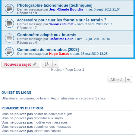
Photographie taxonomique [techniques]
Dernier message par
Jean-Claude Bourdin
«
mar. 6 sept. 2011 21:04
Réponses :
9
accessoire pour tuer les fourmis sur le terrain ?
Dernier message par
Yannick Plumat
«
sam. 3 sept. 2011 22:37
Réponses :
7
Goniomètre adapté aux fourmis
Dernier message par
Théotime Colin
«
dim. 17 juil. 2011 02:16
Réponses :
4
Commande de microtubes [2009]
Dernier message par
Hugo Darras
«
sam. 15 mai 2010 13:25
Nouveau sujet
9 sujets • Page
1
sur
1
Aller à
QUI EST EN LIGNE
Utilisateurs parcourant ce forum : Aucun utilisateur enregistré et 1 invité
PERMISSIONS DU FORUM
Vous
ne pouvez pas
poster de nouveaux sujets
Vous
ne pouvez pas
répondre aux sujets
Vous
ne pouvez pas
modifier vos messages
Vous
ne pouvez pas
supprimer vos messages
Vous
ne pouvez pas
joindre des fichiers