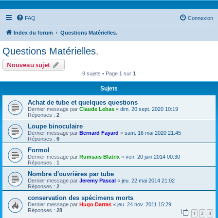
FAQ
Connexion
Index du forum
Questions Matérielles.
Questions Matérielles.
Nouveau sujet
9 sujets • Page
1
sur
1
Sujets
Achat de tube et quelques questions
Dernier message par
Claude Lebas
«
dim. 20 sept. 2020 10:19
Réponses :
2
Loupe binoculaire
Dernier message par
Bernard Fayard
«
sam. 16 mai 2020 21:45
Réponses :
6
Formol
Dernier message par
Rumsaïs Blatrix
«
ven. 20 juin 2014 00:30
Réponses :
1
Nombre d'ouvrières par tube
Dernier message par
Jeremy Pascal
«
jeu. 22 mai 2014 21:02
Réponses :
2
conservation des spécimens morts
Dernier message par
Hugo Darras
«
jeu. 24 nov. 2011 15:29
Réponses :
28
1
2
3