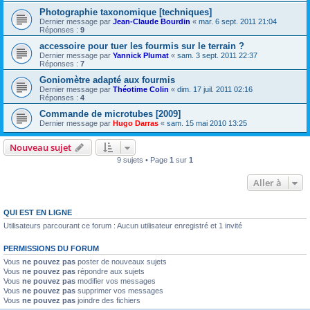
Photographie taxonomique [techniques]
Dernier message par
Jean-Claude Bourdin
«
mar. 6 sept. 2011 21:04
Réponses :
9
accessoire pour tuer les fourmis sur le terrain ?
Dernier message par
Yannick Plumat
«
sam. 3 sept. 2011 22:37
Réponses :
7
Goniomètre adapté aux fourmis
Dernier message par
Théotime Colin
«
dim. 17 juil. 2011 02:16
Réponses :
4
Commande de microtubes [2009]
Dernier message par
Hugo Darras
«
sam. 15 mai 2010 13:25
Nouveau sujet
9 sujets • Page
1
sur
1
Aller à
QUI EST EN LIGNE
Utilisateurs parcourant ce forum : Aucun utilisateur enregistré et 1 invité
PERMISSIONS DU FORUM
Vous
ne pouvez pas
poster de nouveaux sujets
Vous
ne pouvez pas
répondre aux sujets
Vous
ne pouvez pas
modifier vos messages
Vous
ne pouvez pas
supprimer vos messages
Vous
ne pouvez pas
joindre des fichiers