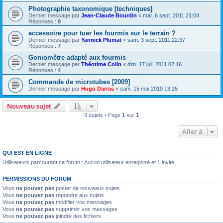
Photographie taxonomique [techniques]
Dernier message par
Jean-Claude Bourdin
«
mar. 6 sept. 2011 21:04
Réponses :
9
accessoire pour tuer les fourmis sur le terrain ?
Dernier message par
Yannick Plumat
«
sam. 3 sept. 2011 22:37
Réponses :
7
Goniomètre adapté aux fourmis
Dernier message par
Théotime Colin
«
dim. 17 juil. 2011 02:16
Réponses :
4
Commande de microtubes [2009]
Dernier message par
Hugo Darras
«
sam. 15 mai 2010 13:25
Nouveau sujet
9 sujets • Page
1
sur
1
Aller à
QUI EST EN LIGNE
Utilisateurs parcourant ce forum : Aucun utilisateur enregistré et 1 invité
PERMISSIONS DU FORUM
Vous
ne pouvez pas
poster de nouveaux sujets
Vous
ne pouvez pas
répondre aux sujets
Vous
ne pouvez pas
modifier vos messages
Vous
ne pouvez pas
supprimer vos messages
Vous
ne pouvez pas
joindre des fichiers