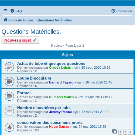
FAQ
Connexion
Index du forum
Questions Matérielles.
Questions Matérielles.
Nouveau sujet
9 sujets • Page
1
sur
1
Sujets
Achat de tube et quelques questions
Dernier message par
Claude Lebas
«
dim. 20 sept. 2020 10:19
Réponses :
2
Loupe binoculaire
Dernier message par
Bernard Fayard
«
sam. 16 mai 2020 21:45
Réponses :
6
Formol
Dernier message par
Rumsaïs Blatrix
«
ven. 20 juin 2014 00:30
Réponses :
1
Nombre d'ouvrières par tube
Dernier message par
Jeremy Pascal
«
jeu. 22 mai 2014 21:02
Réponses :
2
conservation des spécimens morts
Dernier message par
Hugo Darras
«
jeu. 24 nov. 2011 15:29
Réponses :
28
1
2
3