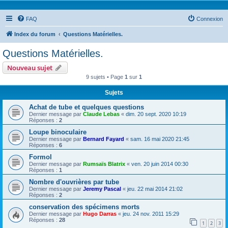
FAQ
Connexion
Index du forum
Questions Matérielles.
Questions Matérielles.
Nouveau sujet
9 sujets • Page
1
sur
1
Sujets
Achat de tube et quelques questions
Dernier message par
Claude Lebas
«
dim. 20 sept. 2020 10:19
Réponses :
2
Loupe binoculaire
Dernier message par
Bernard Fayard
«
sam. 16 mai 2020 21:45
Réponses :
6
Formol
Dernier message par
Rumsaïs Blatrix
«
ven. 20 juin 2014 00:30
Réponses :
1
Nombre d'ouvrières par tube
Dernier message par
Jeremy Pascal
«
jeu. 22 mai 2014 21:02
Réponses :
2
conservation des spécimens morts
Dernier message par
Hugo Darras
«
jeu. 24 nov. 2011 15:29
Réponses :
28
1
2
3