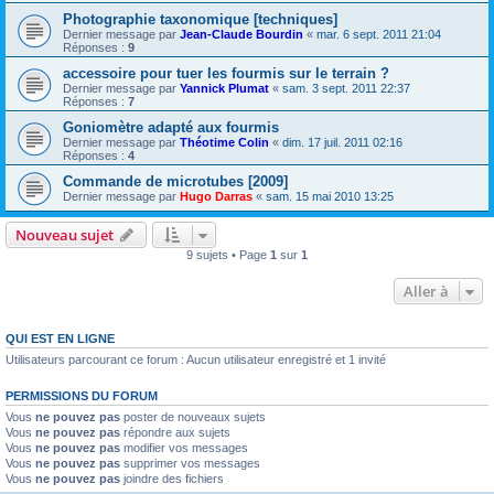
Photographie taxonomique [techniques]
Dernier message par
Jean-Claude Bourdin
«
mar. 6 sept. 2011 21:04
Réponses :
9
accessoire pour tuer les fourmis sur le terrain ?
Dernier message par
Yannick Plumat
«
sam. 3 sept. 2011 22:37
Réponses :
7
Goniomètre adapté aux fourmis
Dernier message par
Théotime Colin
«
dim. 17 juil. 2011 02:16
Réponses :
4
Commande de microtubes [2009]
Dernier message par
Hugo Darras
«
sam. 15 mai 2010 13:25
Nouveau sujet
9 sujets • Page
1
sur
1
Aller à
QUI EST EN LIGNE
Utilisateurs parcourant ce forum : Aucun utilisateur enregistré et 1 invité
PERMISSIONS DU FORUM
Vous
ne pouvez pas
poster de nouveaux sujets
Vous
ne pouvez pas
répondre aux sujets
Vous
ne pouvez pas
modifier vos messages
Vous
ne pouvez pas
supprimer vos messages
Vous
ne pouvez pas
joindre des fichiers