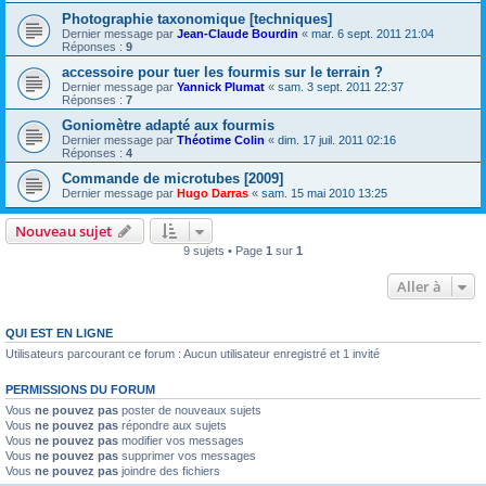
Photographie taxonomique [techniques]
Dernier message par
Jean-Claude Bourdin
«
mar. 6 sept. 2011 21:04
Réponses :
9
accessoire pour tuer les fourmis sur le terrain ?
Dernier message par
Yannick Plumat
«
sam. 3 sept. 2011 22:37
Réponses :
7
Goniomètre adapté aux fourmis
Dernier message par
Théotime Colin
«
dim. 17 juil. 2011 02:16
Réponses :
4
Commande de microtubes [2009]
Dernier message par
Hugo Darras
«
sam. 15 mai 2010 13:25
Nouveau sujet
9 sujets • Page
1
sur
1
Aller à
QUI EST EN LIGNE
Utilisateurs parcourant ce forum : Aucun utilisateur enregistré et 1 invité
PERMISSIONS DU FORUM
Vous
ne pouvez pas
poster de nouveaux sujets
Vous
ne pouvez pas
répondre aux sujets
Vous
ne pouvez pas
modifier vos messages
Vous
ne pouvez pas
supprimer vos messages
Vous
ne pouvez pas
joindre des fichiers