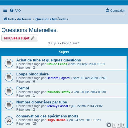
FAQ
Connexion
Index du forum
Questions Matérielles.
Questions Matérielles.
Nouveau sujet
9 sujets • Page
1
sur
1
Sujets
Achat de tube et quelques questions
Dernier message par
Claude Lebas
«
dim. 20 sept. 2020 10:19
Réponses :
2
Loupe binoculaire
Dernier message par
Bernard Fayard
«
sam. 16 mai 2020 21:45
Réponses :
6
Formol
Dernier message par
Rumsaïs Blatrix
«
ven. 20 juin 2014 00:30
Réponses :
1
Nombre d'ouvrières par tube
Dernier message par
Jeremy Pascal
«
jeu. 22 mai 2014 21:02
Réponses :
2
conservation des spécimens morts
Dernier message par
Hugo Darras
«
jeu. 24 nov. 2011 15:29
Réponses :
28
1
2
3